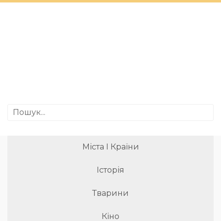
Міста І Країни
Історія
Тварини
Кіно