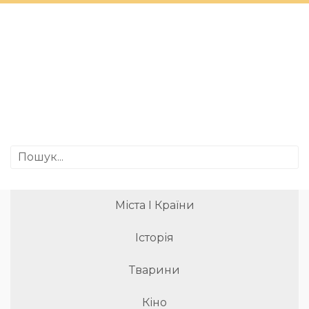
Міста І Країни
Історія
Тварини
Кіно