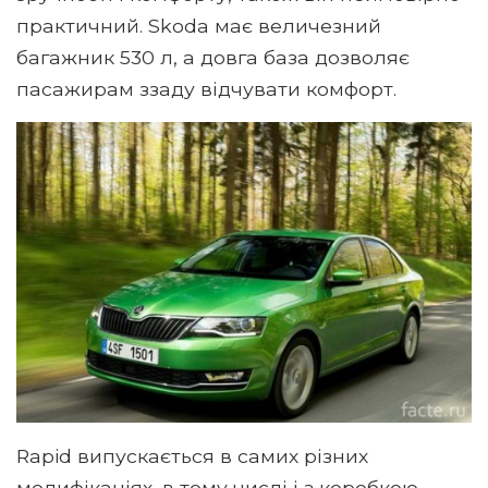
практичний. Skoda має величезний
багажник 530 л, а довга база дозволяє
пасажирам ззаду відчувати комфорт.
Rapid випускається в самих різних
модифікаціях, в тому числі і з коробкою-