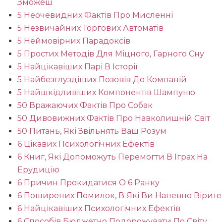
Зможеш
5 Неочевидних Фактів Про Мисленні
5 Незвичайних Торгових Автоматів
5 Неймовірних Парадоксів
5 Простих Методів Для Міцного, Гарного Сну
5 Найцікавіших Парі В Історії
5 Найбезглуздіших Позовів До Компаній
5 Найшкідливіших Компонентів Шампуню
50 Вражаючих Фактів Про Собак
50 Дивовижних Фактів Про Навколишній Світ
50 Питань, Які Звільнять Ваш Розум
6 Цікавих Психологічних Ефектів
6 Книг, Які Допоможуть Перемогти В Іграх На
Ерудицію
6 Причин Прокидатися О 6 Ранку
6 Поширених Помилок, В Які Ви Напевно Вірите
6 Найцікавіших Психологічних Ефектів
6 Способів Бюджетно Подорожувати По Світу