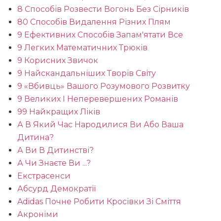
8 Способів Розвести Вогонь Без Сірників
80 Способів Видалення Різних Плям
9 Ефективних Способів Запам'ятати Все
9 Легких Математичних Трюків
9 Корисних Звичок
9 Найскандальніших Творів Світу
9 «вбивць» Вашого Розумового Розвитку
9 Великих І Неперевершених Романів
99 Найкращих Ліків
А В Який Час Народилися Ви Або Ваша
Дитина?
А Ви В Дитинстві?
А Чи Знаєте Ви ...?
Екстрасенси
Абсурд Демократії
Adidas Почне Робити Кросівки Зі Сміття
Акроніми