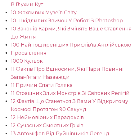
В Глухий Кут
10 Жахливих Музеїв Світу
10 Шкідливих Звичок У Роботі З Photoshop
10 Законів Карми, Які Змінять Ваше Ставлення
До Життя
100 Найпоширеніших Прислів'їв Англійською
Просвітлення
1000 Кульок
11 Фактів Про Відносини, Які Пари Повинні
Запам'ятати Назавжди
11 Причин Спати Голяка
11 Страшних Злих Монстрів Зі Світових Релігій
12 Фактів Що Станеться З Вами У Відкритому
Космосі Протягом 90 Секунд
12 Неймовірних Парадоксів
12 Сучасних Смертних Гріхів
13 Автоміфов Від Руйнівників Легенд