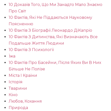
10 Доказів Того, Що Ми Занадто Мало Знаємо
Про Світ
10 Фактів, Які Не Піддаються Науковому
Поясненню
10 Фактів З Біографії Леонардо ДіКапріо
10 Фактів З Дитинства, Які Визначають Все
Подальше Життя Людини
10 Фактів З Психології
Їжа
10 Фактів Про Басейни, Після Яких Ви В Них
Більше Не Полізе
Міста І Країни
Історія
Тварини
Кіно
Любов, Кохання
Природа