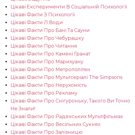
Цікаві Експерименти В Соціальній Психології
Цікаві Факти З Психології
Цікаві Факти Л Води
Цікаві Факти Про Бані Та Сауни
Цікаві Факти Про Чебурашку
Цікаві Факти Про Читання
Цікаві Факти Про Камені Гранат
Цікаві Факти Про Марихуану
Цікаві Факти Про Метрополітен
Цікаві Факти Про Мультсеріалі The Simpsons
Цікаві Факти Про Нерухомість
Цікаві Факти Про Рекламу
Цікаві Факти Про Снігуроньку, Такого Ви Точно
Не Знали!
Цікаві Факти Про Радянських Мультфільмах
Цікаві Факти Про Весільних Сукнях
Цікаві Факти Про Залізницю