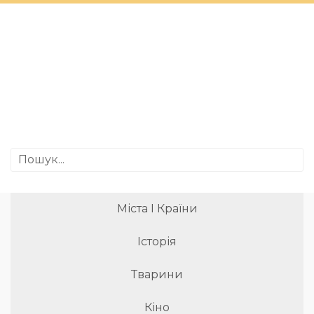
Міста І Країни
Історія
Тварини
Кіно