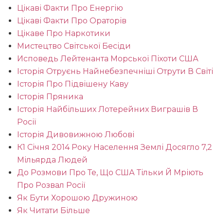
Цікаві Факти Про Енергію
Цікаві Факти Про Ораторів
Цікаве Про Наркотики
Мистецтво Світської Бесіди
Исповедь Лейтенанта Морської Піхоти США
Історія Отруєнь Найнебезпечніші Отрути В Світі
Історія Про Підвішену Каву
Історія Пряника
Історія Найбільших Лотерейних Виграшів В
Росії
Історія Дивовижною Любові
К1 Січня 2014 Року Населення Землі Досягло 7,2
Мільярда Людей
До Розмови Про Те, Що США Тільки Й Мріють
Про Розвал Росії
Як Бути Хорошою Дружиною
Як Читати Більше