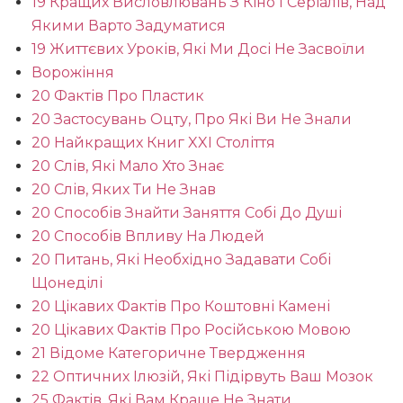
19 Кращих Висловлювань З Кіно І Серіалів, Над
Якими Варто Задуматися
19 Життєвих Уроків, Які Ми Досі Не Засвоїли
Ворожіння
20 Фактів Про Пластик
20 Застосувань Оцту, Про Які Ви Не Знали
20 Найкращих Книг XXI Століття
20 Слів, Які Мало Хто Знає
20 Слів, Яких Ти Не Знав
20 Способів Знайти Заняття Собі До Душі
20 Способів Впливу На Людей
20 Питань, Які Необхідно Задавати Собі
Щонеділі
20 Цікавих Фактів Про Коштовні Камені
20 Цікавих Фактів Про Російською Мовою
21 Відоме Категоричне Твердження
22 Оптичних Ілюзій, Які Підірвуть Ваш Мозок
25 Фактів, Які Вам Краще Не Знати