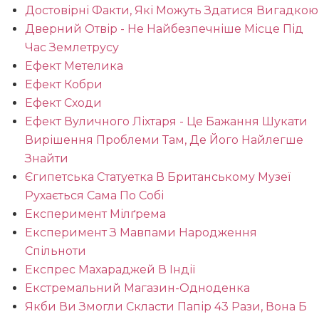
Достовірні Факти, Які Можуть Здатися Вигадкою
Дверний Отвір - Не Найбезпечніше Місце Під
Час Землетрусу
Ефект Метелика
Ефект Кобри
Ефект Сходи
Ефект Вуличного Ліхтаря - Це Бажання Шукати
Вирішення Проблеми Там, Де Його Найлегше
Знайти
Єгипетська Статуетка В Британському Музеї
Рухається Сама По Собі
Експеримент Мілґрема
Експеримент З Мавпами Народження
Спільноти
Експрес Махараджей В Індії
Екстремальний Магазин-Одноденка
Якби Ви Змогли Скласти Папір 43 Рази, Вона Б