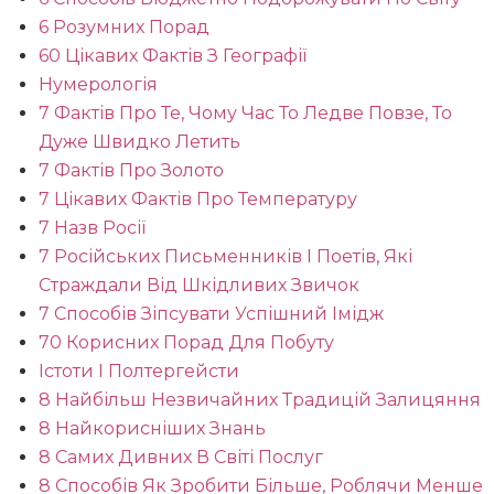
6 Розумних Порад
60 Цікавих Фактів З Географії
Нумерологія
7 Фактів Про Те, Чому Час То Ледве Повзе, То
Дуже Швидко Летить
7 Фактів Про Золото
7 Цікавих Фактів Про Температуру
7 Назв Росії
7 Російських Письменників І Поетів, Які
Страждали Від Шкідливих Звичок
7 Способів Зіпсувати Успішний Імідж
70 Корисних Порад Для Побуту
Істоти І Полтергейсти
8 Найбільш Незвичайних Традицій Залицяння
8 Найкорисніших Знань
8 Самих Дивних В Світі Послуг
8 Способів Як Зробити Більше, Роблячи Менше