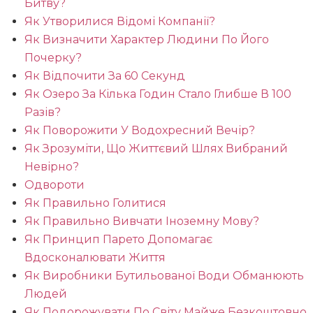
Битву?
Як Утворилися Відомі Компанії?
Як Визначити Характер Людини По Його
Почерку?
Як Відпочити За 60 Секунд
Як Озеро За Кілька Годин Стало Глибше В 100
Разів?
Як Поворожити У Водохресний Вечір?
Як Зрозуміти, Що Життєвий Шлях Вибраний
Невірно?
Одвороти
Як Правильно Голитися
Як Правильно Вивчати Іноземну Мову?
Як Принцип Парето Допомагає
Вдосконалювати Життя
Як Виробники Бутильованої Води Обманюють
Людей
Як Подорожувати По Світу Майже Безкоштовно