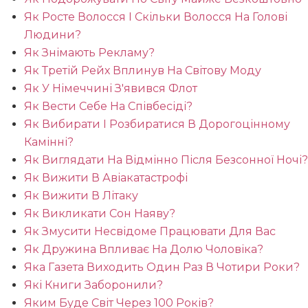
Як Росте Волосся І Скільки Волосся На Голові
Людини?
Як Знімають Рекламу?
Як Третій Рейх Вплинув На Світову Моду
Як У Німеччині З'явився Флот
Як Вести Себе На Співбесіді?
Як Вибирати І Розбиратися В Дорогоцінному
Камінні?
Як Виглядати На Відмінно Після Безсонної Ночі?
Як Вижити В Авіакатастрофі
Як Вижити В Літаку
Як Викликати Сон Наяву?
Як Змусити Несвідоме Працювати Для Вас
Як Дружина Впливає На Долю Чоловіка?
Яка Газета Виходить Один Раз В Чотири Роки?
Які Книги Заборонили?
Яким Буде Світ Через 100 Років?