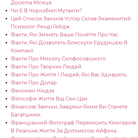
Досягла Місяця
Чи Є В Чорнобилі Мутанти?
Цей Список Законів Успіху Склав Знаменитий
Психолог Ренді Гейдж
Факти, Які Змінять Ваше Поняття Про Час
Факти, Які Дозволять Блиснути Ерудицією В
Компанії
Факти Про Миколу Скліфосовського
Факти Про Творчих Людей
Факти Про Життя І Людей, Які Вас Здивують
Факти Про Долар
Феномен Ніндзя
Філософія Життя Від Сян-Цзи
Фінансові Звички, Завдяки Яким Ви Станете
Багатшими
Французький Фотограф Переносить Кіногероїв
В Реальне Життя За Допомогою Айфона