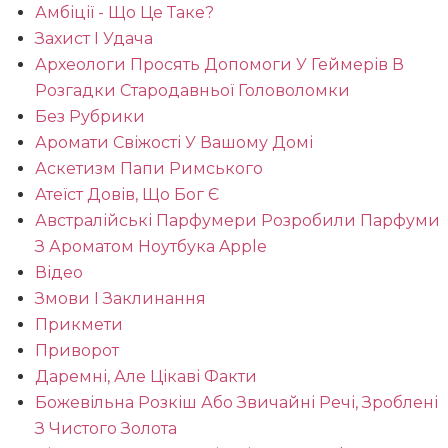
Амбіції - Що Це Таке?
Захист І Удача
Археологи Просять Допомоги У Геймерів В
Розгадки Стародавньої Головоломки
Без Рубрики
Аромати Свіжості У Вашому Домі
Аскетизм Папи Римського
Атеїст Довів, Що Бог Є
Австралійські Парфумери Розробили Парфуми
З Ароматом Ноутбука Apple
Відео
Змови І Заклинання
Прикмети
Приворот
Даремні, Але Цікаві Факти
Божевільна Розкіш Або Звичайні Речі, Зроблені
З Чистого Золота