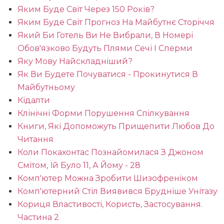
Яким Буде Світ Через 150 Років?
Яким Буде Світ Прогноз На Майбутнє Сторіччя
Який Би Готель Ви Не Вибрали, В Номері
Обов'язково Будуть Плями Сечі І Сперми
Яку Мову Найскладніший?
Як Ви Будете Почуватися - Прокинутися В
Майбутньому
Кідалти
Клінічні Форми Порушення Спілкування
Книги, Які Допоможуть Прищепити Любов До
Читання
Коли Покахонтас Познайомилася З Джоном
Смітом, Їй Було 11, А Йому - 28
Комп'ютер Можна Зробити Шизофреніком
Комп'ютерний Стіл Виявився Брудніше Унітазу
Кориця Властивості, Користь, Застосування.
Частина 2