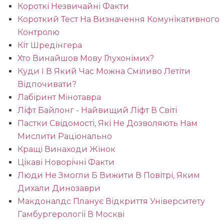
Короткі Незвичайні Факти
Короткий Тест На Визначення Комунікативного
Контролю
Кіт Шредінгера
Хто Винайшов Мову Глухонімих?
Куди І В Який Час Можна Сміливо Летіти
Відпочивати?
Лабіринт Мінотавра
Ліфт Байлонг - Найвищий Ліфт В Світі
Пастки Свідомості, Які Не Дозволяють Нам
Мислити Раціонально
Кращі Винаходи Жінок
Цікаві Новорічні Факти
Люди Не Змогли Б Вижити В Повітрі, Яким
Дихали Динозаври
Макдоналдс Планує Відкриття Університету
Гамбургерологіі В Москві