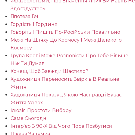
Фразеологізми, Про Значення Яких Ви Навіть Не
Здогадуєтесь
Гіпотеза Геї
Гордість І Гординя
Говоріть І Пишіть По-Російськи Правильно
Межі На Шляху До Космосу І Межі Далекого
Космосу
Група Крові Може Розповісти Про Тебе Більше,
Ніж Ти Думав
Хочеш, Щоб Завжди Щастило?
Художниця Переносить Звірків В Реальне
Життя
Художниця Показує, Якою Насправді Буває
Життя Удвох
Ілюзія Простоти Вибору
Саме Сьогодні
Інтер'єр З 90-Х Від Чого Пора Позбутися
Цікава Задумка