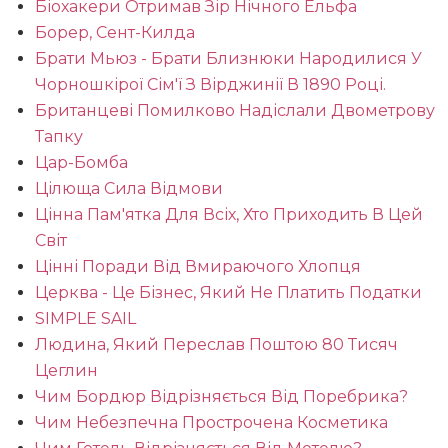
Біохакери Отримав Зір Нічного Ельфа
Борер, Сент-Килда
Брати Мьюз - Брати Близнюки Народилися У
Чорношкірої Сім'ї З Вірджинії В 1890 Році.
Британцеві Помилково Надіслали Двометрову
Тапку
Цар-Бомба
Цілюща Сила Відмови
Цінна Пам'ятка Для Всіх, Хто Приходить В Цей
Світ
Цінні Поради Від Вмираючого Хлопця
Церква - Це Бізнес, Який Не Платить Податки
SIMPLE SAIL
Людина, Який Переслав Поштою 80 Тисяч
Цеглин
Чим Бордюр Відрізняється Від Поребрика?
Чим Небезпечна Прострочена Косметика