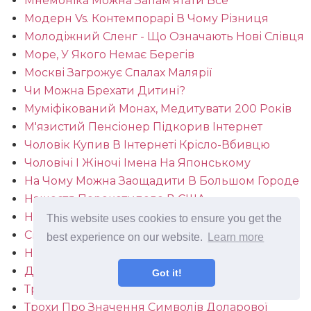
Мнемоніка Можна Запам'ятати Все
Модерн Vs. Контемпорарі В Чому Різниця
Молодіжний Сленг - Що Означають Нові Слівця
Море, У Якого Немає Берегів
Москві Загрожує Спалах Малярії
Чи Можна Брехати Дитині?
Муміфікований Монах, Медитувати 200 Років
М'язистий Пенсіонер Підкорив Інтернет
Чоловік Купив В Інтернеті Крісло-Вбивцю
Чоловічі І Жіночі Імена На Японському
На Чому Можна Заощадити В Большом Городе
Нашестя Перекотиполе В США
Наші Ментальні Помилки
This website uses cookies to ensure you get the
Справжні Казки Братів Грімм
best experience on our website.
Learn more
Невідомі Факти Про Відомих Книгах
Деякі Неймовірні Факти
Got it!
Трохи Фактів Про Зброю
Трохи Про Значення Символів Доларової