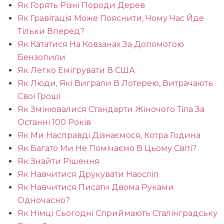
Як Горять Різні Породи Дерев
Як Гравітація Може Пояснити, Чому Час Йде
Тільки Вперед?
Як Кататися На Ковзанах За Допомогою
Бензопили
Як Легко Емігрувати В США
Як Люди, Які Виграли В Лотерею, Витрачають
Свої Гроші
Як Змінювалися Стандарти Жіночого Тіла За
Останні 100 Років
Як Ми Насправді Дізнаємося, Котра Година
Як Багато Ми Не Помічаємо В Цьому Світі?
Як Знайти Рішення
Як Навчитися Друкувати Наосліп
Як Навчитися Писати Двома Руками
Одночасно?
Як Німці Сьогодні Сприймають Сталінградську