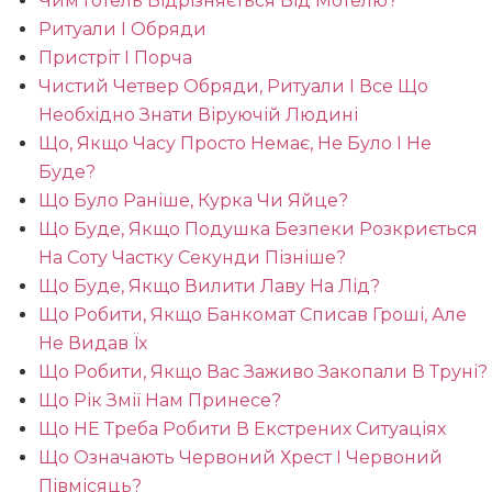
Чим Готель Відрізняється Від Мотелю?
Ритуали І Обряди
Пристріт І Порча
Чистий Четвер Обряди, Ритуали І Все Що
Необхідно Знати Віруючій Людині
Що, Якщо Часу Просто Немає, Не Було І Не
Буде?
Що Було Раніше, Курка Чи Яйце?
Що Буде, Якщо Подушка Безпеки Розкриється
На Соту Частку Секунди Пізніше?
Що Буде, Якщо Вилити Лаву На Лід?
Що Робити, Якщо Банкомат Списав Гроші, Але
Не Видав Їх
Що Робити, Якщо Вас Заживо Закопали В Труні?
Що Рік Змії Нам Принесе?
Що НЕ Треба Робити В Екстрених Ситуаціях
Що Означають Червоний Хрест І Червоний
Півмісяць?