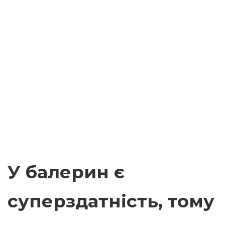
У балерин є
суперздатність, тому