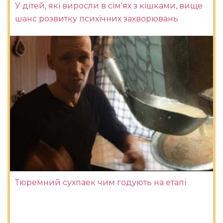
У дітей, які виросли в сім'ях з кішками, вище
шанс розвитку психічних захворювань
Тюремний сухпаек чим годують на етапі