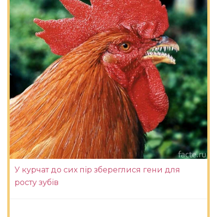
У курчат до сих пір збереглися гени для
росту зубів