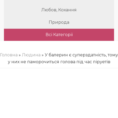
Любов, Кохання
Природа
Всі Категорії
Головна
»
Людина
» У балерин є суперздатність, тому
у них не паморочиться голова під час піруетів