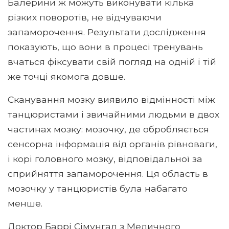
Балерини ж можуть виконувати кілька
різких поворотів, не відчуваючи
запаморочення. Результати дослідження
показують, що вони в процесі тренувань
вчаться фіксувати свій погляд на одній і тій
же точці якомога довше.
Сканування мозку виявило відмінності між
танцюристами і звичайними людьми в двох
частинах мозку: мозочку, де обробляється
сенсорна інформація від органів рівноваги,
і корі головного мозку, відповідальної за
сприйняття запаморочення. Ця область в
мозочку у танцюристів була набагато
менше.
Доктор Баррі Сімунгал з Медичного