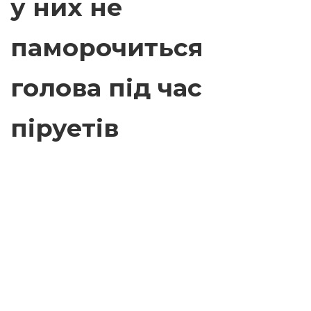
у них не
паморочиться
голова під час
піруетів