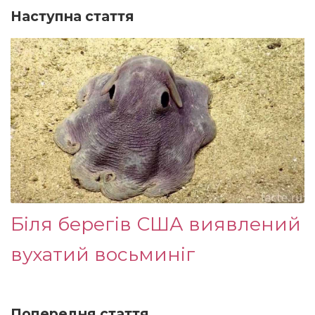
Наступна стаття
Біля берегів США виявлений
вухатий восьминіг
Попередня стаття