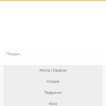
Міста І Країни
Історія
Тварини
Кіно