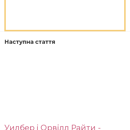
Наступна стаття
Уилбер і Орвілл Райти -