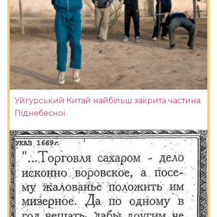
Уйгурський Китай найбільш закрита частина
Піднебесної