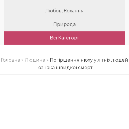
Любов, Кохання
Природа
Всі Категорії
Головна
»
Людина
» Погіршення нюху у літніх людей
- ознака швидкої смерті