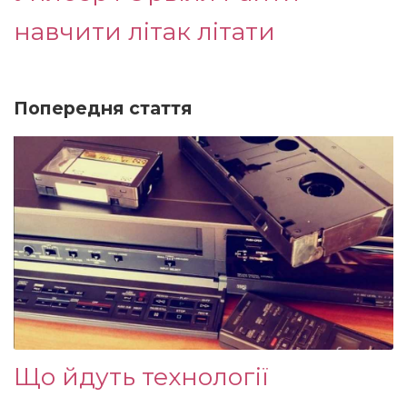
навчити літак літати
Попередня стаття
Що йдуть технології