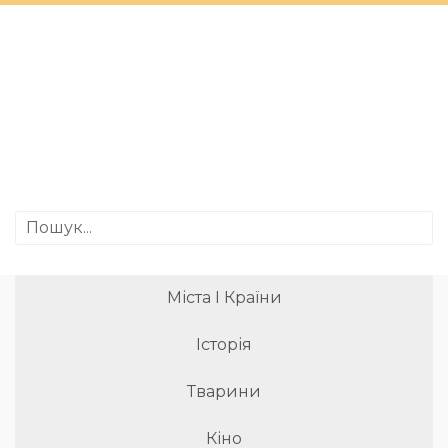
Міста І Країни
Історія
Тварини
Кіно