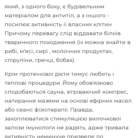
який, з одного боку, є будівельним
матеріалом для антитіл, а з іншого -
посилює активність її власних клітин
Причому перевагу слід віддавати білків
тваринного походження (їх можна знайти в
рибі, м'ясі, сирі , молочних продуктах,
спіруліни, гречці, бобах).
Крім протеїнової дієти тимус любить і
теплові процедури. Йому обов'язково
сподобаються сауна, зігріваючий компрес,
натирання мазями на основі ефірних масел
або сеанс фізіотерапії. Правда,
захоплюватися стимуляцією вилочкової
залози імунологи не радять, адже тривала
активність неминуче призведе до