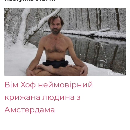
Вім Хоф неймовірний
крижана людина з
Амстердама