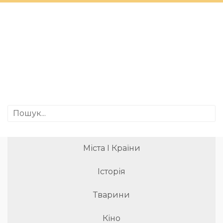
Міста І Країни
Історія
Тварини
Кіно