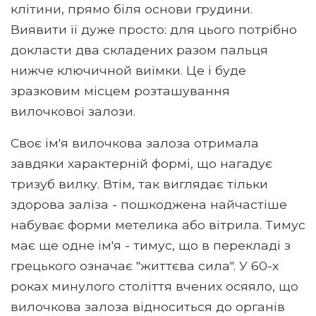
клітини, прямо біля основи грудини.
Виявити її дуже просто: для цього потрібно
докласти два складених разом пальця
нижче ключичной виїмки. Це і буде
зразковим місцем розташування
вилочкової залози.
Своє ім'я вилочкова залоза отримала
завдяки характерній формі, що нагадує
тризуб вилку. Втім, так виглядає тільки
здорова заліза - пошкоджена найчастіше
набуває форми метелика або вітрила. Тимус
має ще одне ім'я - тимус, що в перекладі з
грецького означає "життєва сила". У 60-х
роках минулого століття вчених осяяло, що
вилочкова залоза відноситься до органів