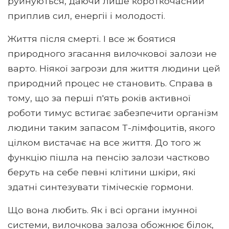
руйнуються, даючи лише короткочасний
приплив сил, енергії і молодості.
Життя після смерті. І все ж боятися
природного згасання вилочкової залози не
варто. Ніякої загрози для життя людини цей
природний процес не становить. Справа в
тому, що за перші п'ять років активної
роботи тимус встигає забезпечити організм
людини таким запасом Т-лімфоцитів, якого
цілком вистачає на все життя. До того ж
функцію пішла на пенсію залози частково
беруть на себе певні клітини шкіри, які
здатні синтезувати тіміческіе гормони.
Що вона любить. Як і всі органи імунної
системи, вилочкова залоза обожнює білок,