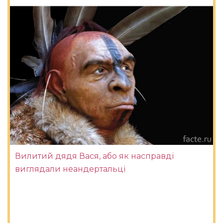
Вилитий дядя Вася, або як насправді
виглядали неандертальці