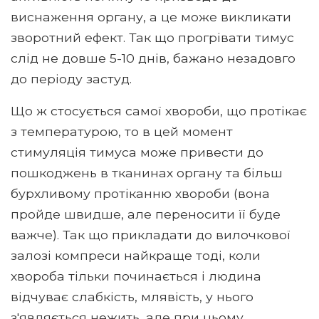
виснаження органу, а це може викликати
зворотний ефект. Так що прогрівати тимус
слід не довше 5-10 днів, бажано незадовго
до періоду застуд.
Що ж стосується самої хвороби, що протікає
з температурою, то в цей момент
стимуляція тимуса може привести до
пошкоджень в тканинах органу та більш
бурхливому протіканню хвороби (вона
пройде швидше, але переносити її буде
важче). Так що прикладати до вилочкової
залозі компреси найкраще тоді, коли
хвороба тільки починається і людина
відчуває слабкість, млявість, у нього
з'являється нежить, але при цьому