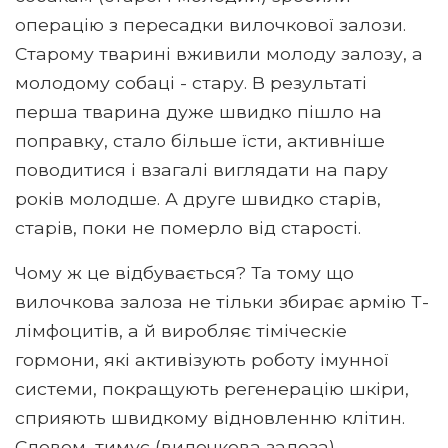
операцію з пересадки вилочкової залози.
Старому тварині вживили молоду залозу, а
молодому собаці - стару. В результаті
перша тварина дуже швидко пішло на
поправку, стало більше їсти, активніше
поводитися і взагалі виглядати на пару
років молодше. А друге швидко старів,
старів, поки не померло від старості.
Чому ж це відбувається? Та тому що
вилочкова залоза не тільки збирає армію Т-
лімфоцитів, а й виробляє тіміческіе
гормони, які активізують роботу імунної
системи, покращують регенерацію шкіри,
сприяють швидкому відновленню клітин.
Словом, тимус (вилочкова залоза)