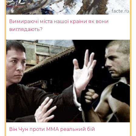
Вимираючі міста нашої країни як вони
виглядають?
Він Чун проти ММА реальний бій