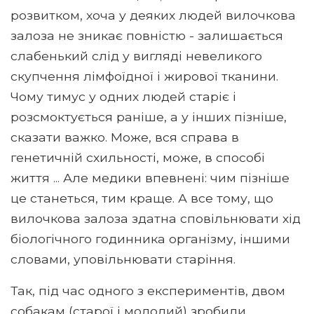
розвитком, хоча у деяких людей вилочкова
залоза не зникає повністю - залишається
слабенький слід у вигляді невеликого
скупчення лімфоїдної і жирової тканини.
Чому тимус у одних людей старіє і
розсмоктується раніше, а у інших пізніше,
сказати важко. Може, вся справа в
генетичній схильності, може, в способі
життя ... Але медики впевнені: чим пізніше
це станеться, тим краще. А все тому, що
вилочкова залоза здатна сповільнювати хід
біологічного годинника організму, іншими
словами, уповільнювати старіння.
Так, під час одного з експериментів, двом
собакам (старої і молодий) зробили