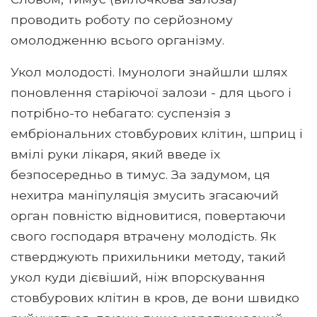
проводить роботу по серйозному
омолодженню всього організму.
Укол молодості. Імунологи знайшли шлях
поновлення старіючої залози - для цього і
потрібно-то небагато: суспензія з
ембріональних стовбурових клітин, шприц і
вмілі руки лікаря, який введе їх
безпосередньо в тимус. За задумом, ця
нехитра маніпуляція змусить згасаючий
орган повністю відновитися, повертаючи
свого господаря втрачену молодість. Як
стверджують прихильники методу, такий
укол куди дієвіший, ніж впорскування
стовбурових клітин в кров, де вони швидко