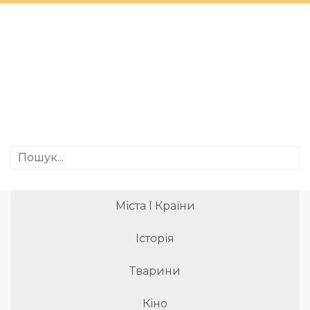
Міста І Країни
Історія
Тварини
Кіно