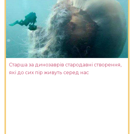
Старша за динозаврів стародавні створення,
які до сих пір живуть серед нас