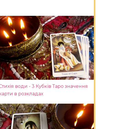
Стихія води - 3 Кубків Таро значення
карти в розкладах