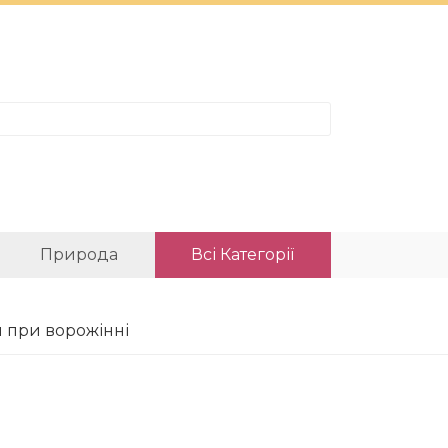
Природа
Всі Категорії
и при ворожінні