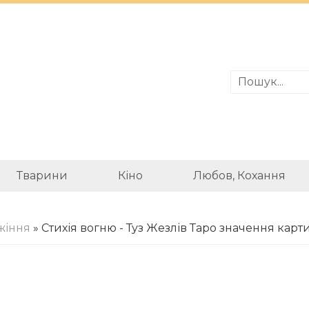
Тварини
Кіно
Любов, Кохання
жіння
» Стихія вогню - Туз Жезлів Таро значення карт