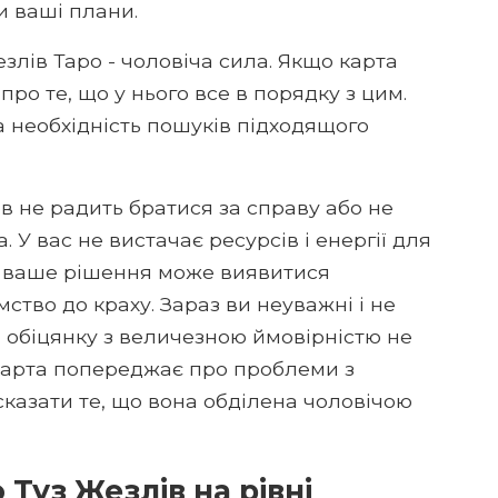
и ваші плани.
лів Таро - чоловіча сила. Якщо карта
про те, що у нього все в порядку з цим.
а необхідність пошуків підходящого
в не радить братися за справу або не
а. У вас не вистачає ресурсів і енергії для
о, ваше рішення може виявитися
ство до краху. Зараз ви неуважні і не
м обіцянку з величезною ймовірністю не
 карта попереджає про проблеми з
сказати те, що вона обділена чоловічою
Туз Жезлів на рівні