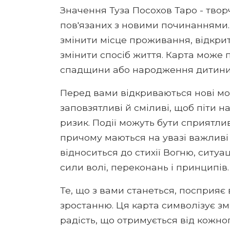
Значення Туза Посохов Таро - творч
пов'язаних з новими починаннями.
змінити місце проживання, відкри
змінити спосіб життя. Карта може
спадщини або народження дитини
Перед вами відкриваються нові мож
заповзятливі й сміливі, щоб піти 
ризик. Події можуть бути сприятлив
причому маються на увазі важливі 
відноситься до стихії Вогню, ситуац
сили волі, переконань і принципів.
Те, що з вами станеться, посприяє
зростанню. Ця карта символізує змі
радість, що отримується від кожног