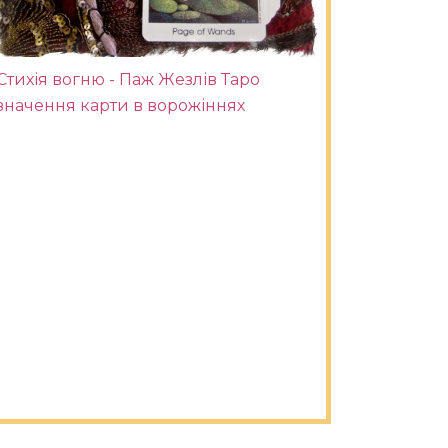
Стихія вогню - Паж Жезлів Таро
значення карти в ворожіннях