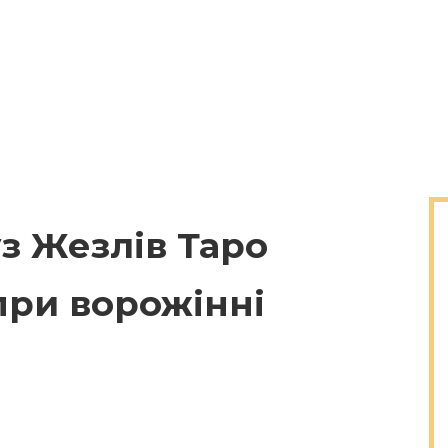
уз Жезлів Таро
при ворожінні