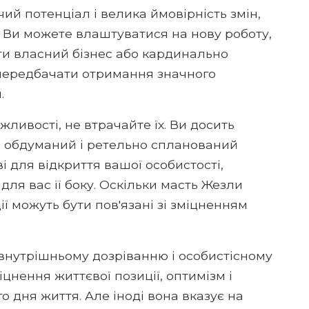
ий потенціал і велика ймовірність змін,
 Ви можете влаштуватися на нову роботу,
ти власний бізнес або кардинально
 передбачати отримання значного
.
ливості, не втрачайте їх. Ви досить
на обдуманий і ретельно спланований
і для відкриття вашої особистості,
для вас її боку. Оскільки масть Жезли
ії можуть бути пов'язані зі зміцненням
 внутрішньому дозріванню і особистісному
цнення життєвої позиції, оптимізм і
о дня життя. Але іноді вона вказує на