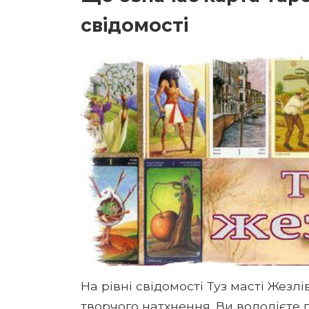
свідомості
На рівні свідомості Туз масті Жезлі
творчого натхнення. Ви володієте п