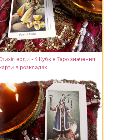
Стихія води - 4 Кубків Таро значення
карти в розкладах