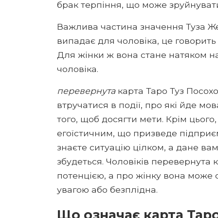
брак терпіння, що може зруйнуват
Важлива частина значення Туза Жез
випадає для чоловіка, це говорить 
Для жінки ж вона стане натяком н
чоловіка.
перевернута
карта Таро Туз Посохо
втручатися в події, про які йде мов
того, щоб досягти мети. Крім цьог
егоїстичним, що призведе підприєм
знаєте ситуацію цілком, а дане ва
збудеться. Чоловіків перевернута
потенцією, а про жінку вона може 
увагою або безплідна.
Що означає карта Таро 