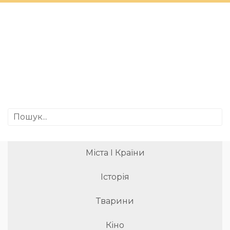
Міста І Країни
Історія
Тварини
Кіно