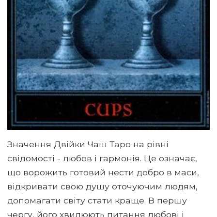
Значення Двійки Чаш Таро на рівні
свідомості - любов і гармонія. Це означає,
що ворожить готовий нести добро в маси,
відкривати свою душу оточуючим людям,
допомагати світу стати краще. В першу
чергу, його хвилюють питання любові і