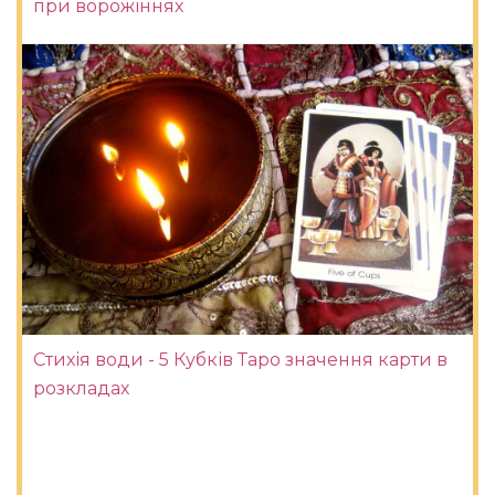
при ворожіннях
Стихія води - 5 Кубків Таро значення карти в
розкладах