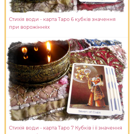
Стихія води - карта Таро 6 кубків значення
при ворожіннях
Стихія води - карта Таро 7 Кубків і її значення