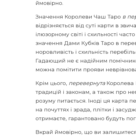
ймовірно.
Значення Королеви Чаш Таро
в пе
відрізняється від суті карти в зви
ілюзорному світі і схильності част
значення Дами Кубків Таро в пере
норовливість і схильність перебільш
Гадающий не є надійним помічнико
можна помітити прояви неврівноваж
Крім цього,
перевернута
Королева 
традицій і законам, а також про н
розуму питається. Іноді ця карта 
на почуттях і зрада, плітки і засуд
отримаєте, гарантовано будуть по
Вкрай ймовірно, що ви залишитес