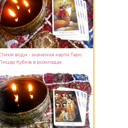
Стихія води - значення карти Таро
Лицар Кубків в розкладах