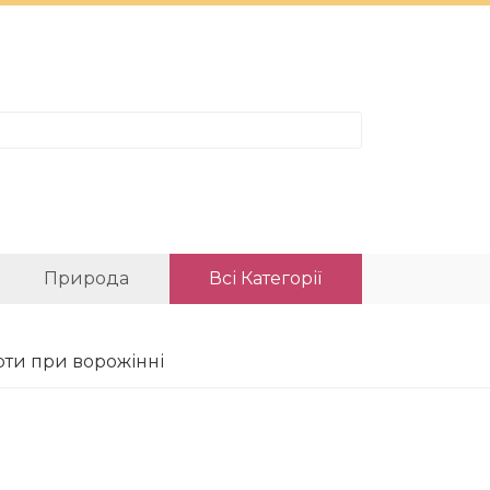
Природа
Всі Категорії
рти при ворожінні