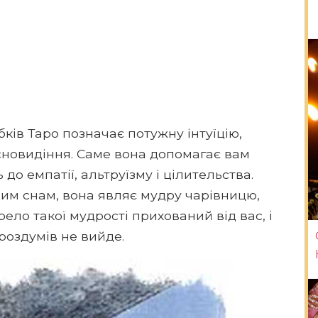
ків Таро позначає потужну інтуїцію,
ясновидіння. Саме вона допомагає вам
 до емпатії, альтруїзму і цілительства.
им снам, вона являє мудру чарівницю,
ело такої мудрості прихований від вас, і
роздумів не вийде.