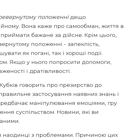
ревернутому положенні
дещо
чайному. Вона каже про самообман, життя в
о приймати бажане за дійсне. Крім цього,
вернутому положенні - запеклість,
увати як погані, так і хороші події.
м. Якщо у нього попросити допомоги,
еності і дратівливості.
Кубків говорить про презирство до
еправильне застосування наявних знань і
передбачає маніпулювання емоціями, гру
ження суспільством. Новини, які ви
ганими.
я наодинці з проблемами. Причиною цих