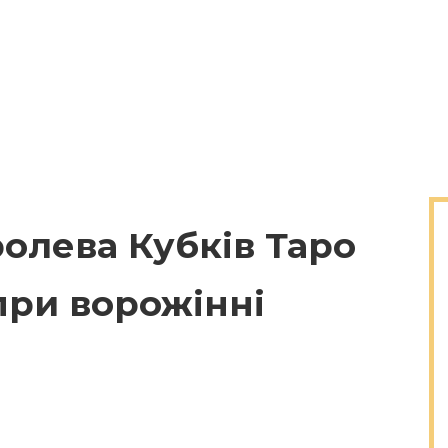
ролева Кубків Таро
при ворожінні