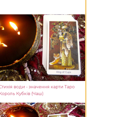
Стихія води - значення карти Таро
Король Кубків (Чаш)