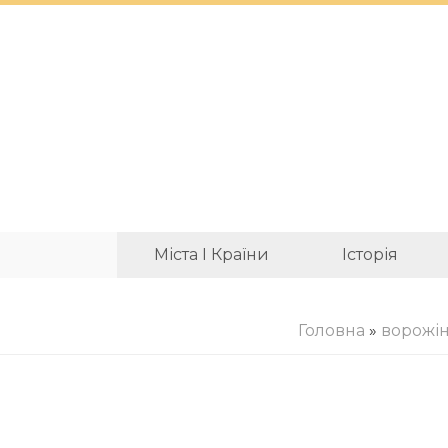
Міста І Країни
Історія
Головна
»
ворожі