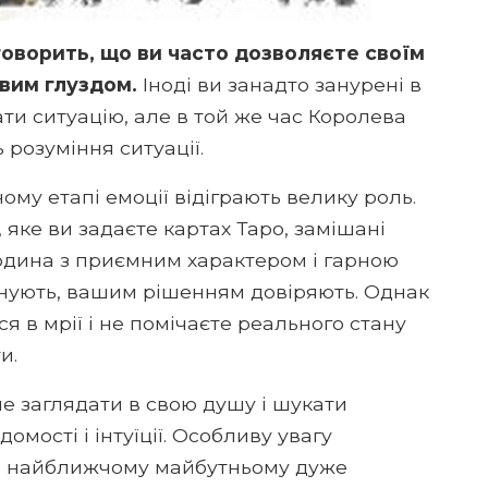
говорить, що ви часто дозволяєте своїм
вим глуздом.
Іноді ви занадто занурені в
ати ситуацію, але в той же час Королева
 розуміння ситуації.
ому етапі емоції відіграють велику роль.
 яке ви задаєте картах Таро, замішані
юдина з приємним характером і гарною
цінують, вашим рішенням довіряють. Однак
я в мрії і не помічаєте реального стану
и.
е заглядати в свою душу і шукати
домості і інтуїції. Особливу увагу
 в найближчому майбутньому дуже