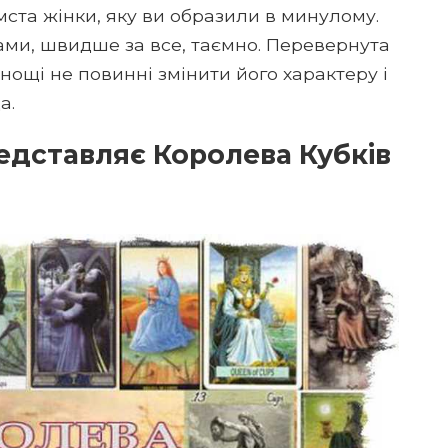
ста жінки, яку ви образили в минулому.
ами, швидше за все, таємно. Перевернута
ощі не повинні змінити його характеру і
а.
едставляє Королева Кубків