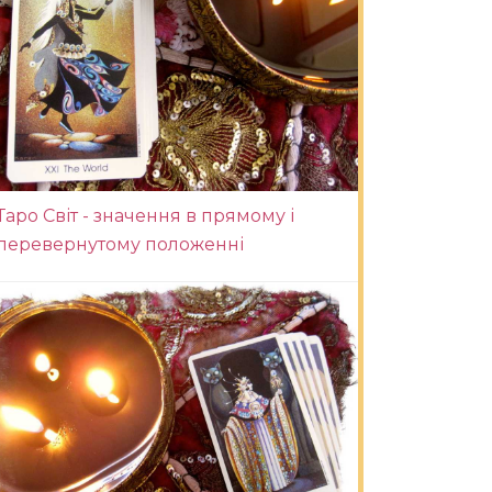
Таро Світ - значення в прямому і
перевернутому положенні