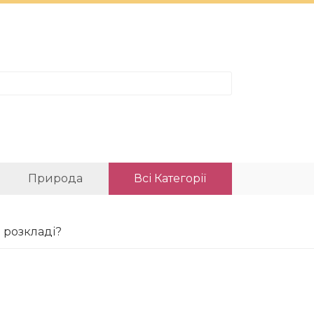
Природа
Всі Категорії
в розкладі?