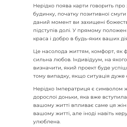
Нерідко поява карти говорить про 
будинку, початку позитивної смуги 
даний момент ви захищені божест
підступів долі. У прямому положен
краса і добро в будь-яких ваших дія
Це насолода життям, комфорт, як ф
сильна любов. Індивідуум, на яког
визначити, який проект буде успішн
тому випадку, якщо ситуація дуже 
Нерідко Імператриця є символом жі
дорослої доньки, яка вже вступила 
вашому житті впливає саме ця жінк
вашому житті, але іноді навіть ке
улюблена.