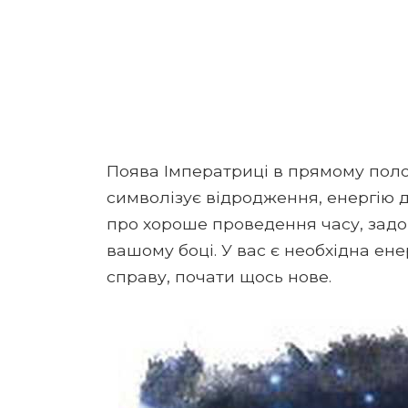
Поява Імператриці в прямому поло
символізує відродження, енергію д
про хороше проведення часу, задо
вашому боці. У вас є необхідна ен
справу, почати щось нове.