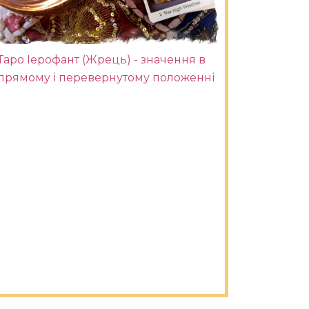
Таро Іерофант (Жрець) - значення в
прямому і перевернутому положенні