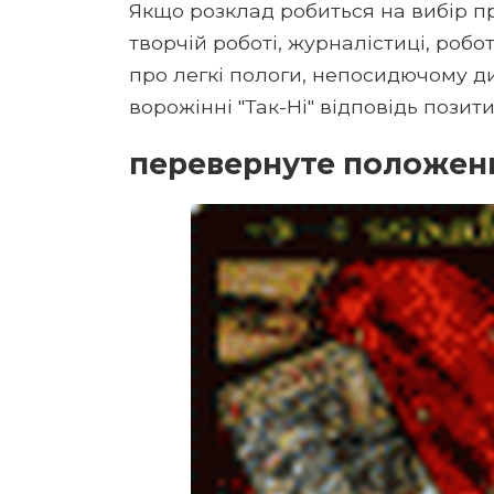
Якщо розклад робиться на вибір пр
творчій роботі, журналістиці, роб
про легкі пологи, непосидючому ди
ворожінні "Так-Ні" відповідь позит
перевернуте положен