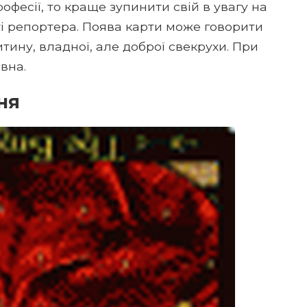
офесії, то краще зупинити свій в увагу на
оті репортера. Поява карти може говорити
тину, владної, але доброї свекрухи. При
ивна.
ня