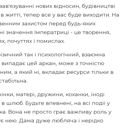
зав'язуванні нових відносин, будівництві
в житті, тепер все у вас буде виходити. На
венним захистом перед будь-яких
ні значення Імператриці - це творення,
х, почуттях і помислах.
ізичний так і психологічний, взаємна
о випадає цей аркан, може з точністю
им, а який ні, вкладає ресурси тільки в
стабільна.
нки, матері, дружини, коханки, іноді
в шлюб. Будьте впевнені, на всі події у
а. Вона не просто грає важливу роль у
рує нею. Дама дуже любляча і нерідко