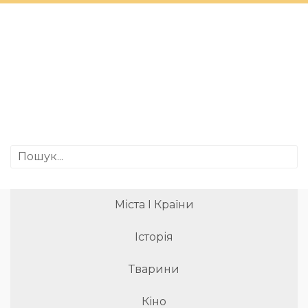
Міста І Країни
Історія
Тварини
Кіно