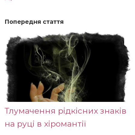
Попередня стаття
Тлумачення рідкісних знаків
на руці в хіромантії