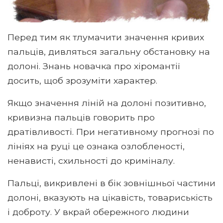
Перед тим як тлумачити значення кривих
пальців, дивляться загальну обстановку на
долоні. Знань новачка про хіромантії
досить, щоб зрозуміти характер.
Якщо значення ліній на долоні позитивно,
кривизна пальців говорить про
дратівливості. При негативному прогнозі по
лініях на руці це ознака озлобленості,
ненависті, схильності до криміналу.
Пальці, викривлені в бік зовнішньої частини
долоні, вказують на цікавість, товариськість
і доброту. У вкрай обережного людини