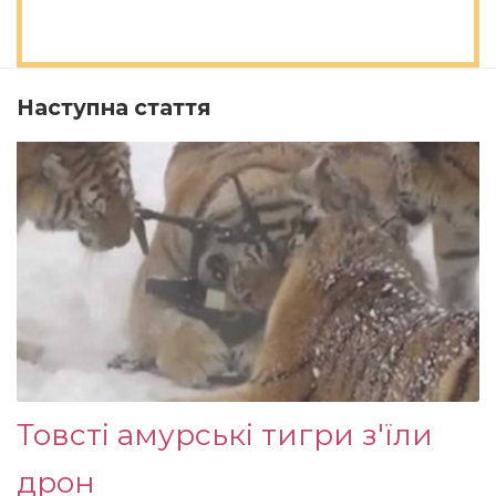
Наступна стаття
Товсті амурські тигри з'їли
дрон