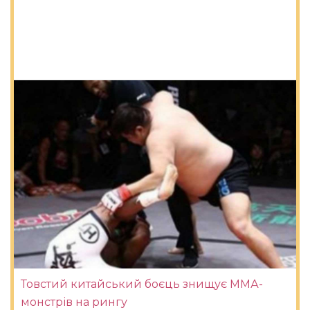
Товстий китайський боєць знищує ММА-
монстрів на рингу