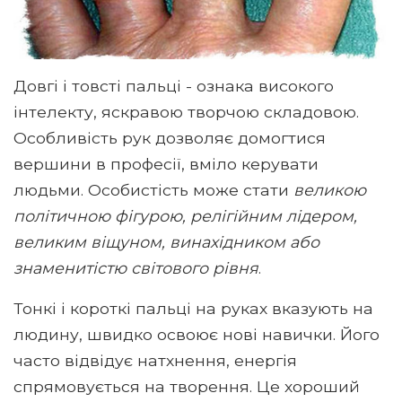
Довгі і товсті пальці - ознака високого
інтелекту, яскравою творчою складовою.
Особливість рук дозволяє домогтися
вершини в професії, вміло керувати
людьми. Особистість може стати
великою
політичною фігурою, релігійним лідером,
великим віщуном, винахідником або
знаменитістю світового рівня
.
Тонкі і короткі пальці на руках вказують на
людину, швидко освоює нові навички. Його
часто відвідує натхнення, енергія
спрямовується на творення. Це хороший