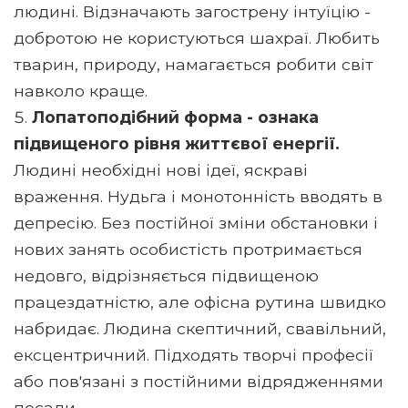
людині. Відзначають загострену інтуїцію -
добротою не користуються шахраї. Любить
тварин, природу, намагається робити світ
навколо краще.
Лопатоподібний форма - ознака
підвищеного рівня життєвої енергії.
Людині необхідні нові ідеї, яскраві
враження. Нудьга і монотонність вводять в
депресію. Без постійної зміни обстановки і
нових занять особистість протримається
недовго, відрізняється підвищеною
працездатністю, але офісна рутина швидко
набридає. Людина скептичний, свавільний,
ексцентричний. Підходять творчі професії
або пов'язані з постійними відрядженнями
посади.