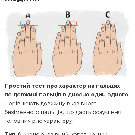
Простий тест про характер на пальцях -
по довжині пальців відносно один одного.
Порівнюють довжину вказівного і
безіменного пальців, що дасть розуміння
головних рис характеру.
Тип А.
Якщо вказівний коротше, ніж