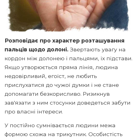
Розповідає про характер розташування
пальців щодо долоні.
Звертають увагу на
кордон між долонею і пальцями, їх підстави.
Якщо утворюється пряма лінія, людина
недовірливий, егоїст, не любить
прислухатися до чужої думки і не стане
допомагати безкорисливо. Ризикнув
зав'язати з ним стосунки доведеться забути
про власні інтереси.
У постійно сумнівається людини межа
формою схожа на трикутник. Особистість