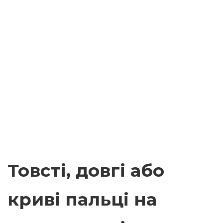
Товсті, довгі або
криві пальці на