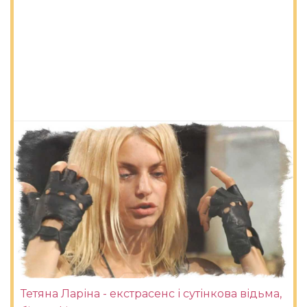
Тетяна Ларіна - екстрасенс і сутінкова відьма,