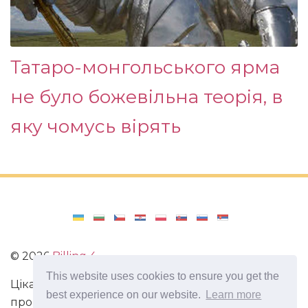
Татаро-монгольського ярма
не було божевільна теорія, в
яку чомусь вірять
©
2026
Billing 4
This website uses cookies to ensure you get the
Цікаві та захоплюючі факти з усього світу. Статті
best experience on our website.
Learn more
про виживання в непередбачених ситуаціях.