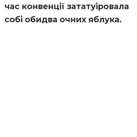
час конвенції зататуіровала
собі обидва очних яблука.