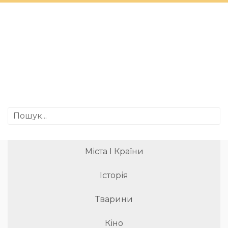
Міста І Країни
Історія
Тварини
Кіно