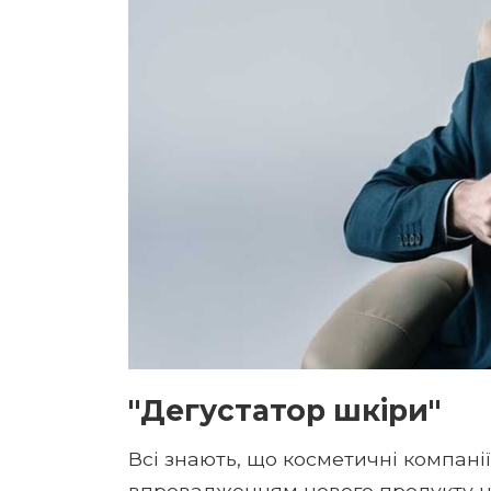
"Дегустатор шкіри"
Всі знають, що косметичні компан
впровадженням нового продукту на