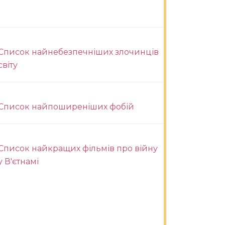
Список найнебезпечніших злочинців
світу
Список найпоширеніших фобій
Список найкращих фільмів про війну
у В'єтнамі