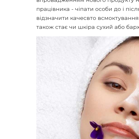
працівника - чіпати особи до і пі
відзначити качесвто всмоктування 
також стає чи шкіра сухий або бар