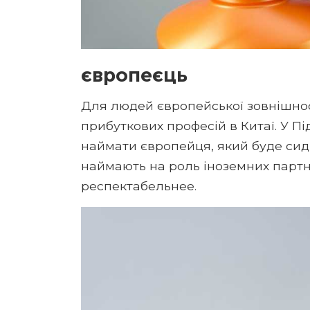
європеєць
Для людей європейської зовнішнос
прибуткових професій в Китаї. У П
наймати європейця, який буде сидіти
наймають на роль іноземних партне
респектабельнее.