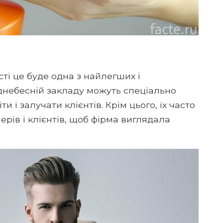
ті це буде одна з найлегших і
іднебесній закладу можуть спеціально
 і залучати клієнтів. Крім цього, їх часто
рів і клієнтів, щоб фірма виглядала