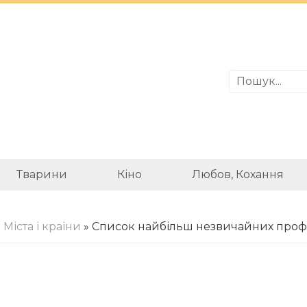
Тварини
Кіно
Любов, Кохання
»
Міста і країни
» Список найбільш незвичайних профе