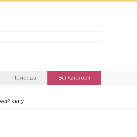
Природа
Всі Категорії
сій світу