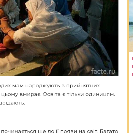
лодих мам народжують в прийнятних
цьому вмирає. Освіта є тільки одиницям.
едоїдають.
починається ще до її появи на світ. Багато