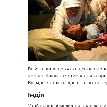
Всього лише дев'ять відсотків мо
умовах. А кожна чотирнадцята при 
Вісімдесят шість відсотків зі ста н
Індія
У цій країні обмеження прав жінки 