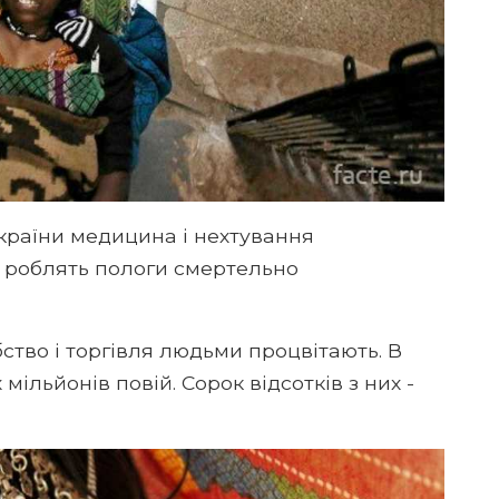
 країни медицина і нехтування
 роблять пологи смертельно
абство і торгівля людьми процвітають. В
мільйонів повій. Сорок відсотків з них -