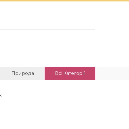
Природа
Всі Категорії
к