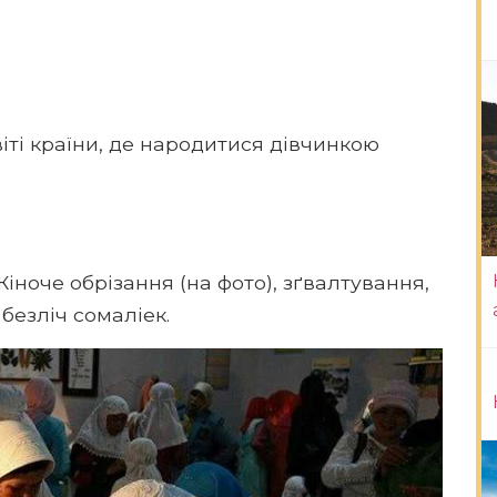
віті країни, де народитися дівчинкою
іноче обрізання (на фото), зґвалтування,
 безліч сомаліек.