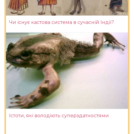
Чи існує кастова система в сучасній Індії?
Істоти, які володіють суперздатностями