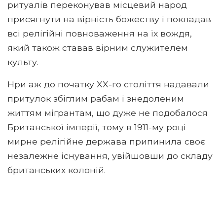
ритуалів переконував місцевий народ
присягнути на вірність божеству і покладав
всі релігійні повноваження на їх вождя,
який також ставав вірним служителем
культу.
Нри аж до початку XX-го століття надавали
притулок збіглим рабам і знедоленим
життям мігрантам, що дуже не подобалося
Британської імперії, тому в 1911-му році
мирне релігійне держава припинила своє
незалежне існування, увійшовши до складу
британських колоній.