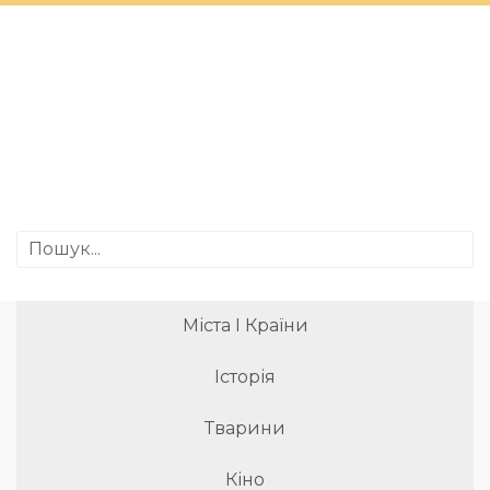
Міста І Країни
Історія
Тварини
Кіно