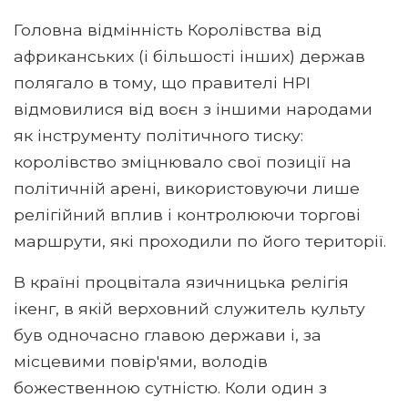
Головна відмінність Королівства від
африканських (і більшості інших) держав
полягало в тому, що правителі НРІ
відмовилися від воєн з іншими народами
як інструменту політичного тиску:
королівство зміцнювало свої позиції на
політичній арені, використовуючи лише
релігійний вплив і контролюючи торгові
маршрути, які проходили по його території.
В країні процвітала язичницька релігія
ікенг, в якій верховний служитель культу
був одночасно главою держави і, за
місцевими повір'ями, володів
божественною сутністю. Коли один з