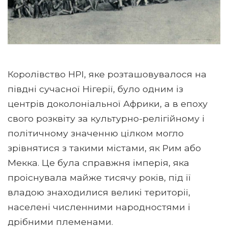
Королівство НРІ, яке розташовувалося на
півдні сучасної Нігерії, було одним із
центрів доколоніальної Африки, а в епоху
свого розквіту за культурно-релігійному і
політичному значенню цілком могло
зрівнятися з такими містами, як Рим або
Мекка. Це була справжня імперія, яка
проіснувала майже тисячу років, під її
владою знаходилися великі території,
населені численними народностями і
дрібними племенами.