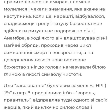
правителів-жерців вмирав, племена
молилися і чекали знамення, яке вкаже на
наступника. Коли це, нарешті, відбувалося,
спадкоємець трону і титулу божества мав
здійснити ритуальне подорож по річці
Анамбра, в ході якого він влаштовував різні
магічні обряди, проходив через цикл
символічної смерті і воскресіння, а на
довершення всього нове верховне
божество з ніг до голови намазували білою
глиною в якості символу чистоти.
Для "завоювання" будь-яких земель Ез НРІ (
"Ез" в пер. З прислівники ігбо - "король,
правитель") відправляв туди одного зі своїх
жерців, який виключно силою слова і