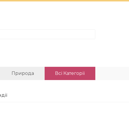
Природа
Всі Категорії
дії