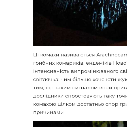
Ці комахи називаються Arachnocam
грибних комариків, ендеміків Ново
інтенсивність випромінюваного сві
світлячка: чим більше хоче їсти жук
тим, що таким сигналом вони приве
дослідники спростовують таку точ
комахою цілком достатньо спор гри
причинами.