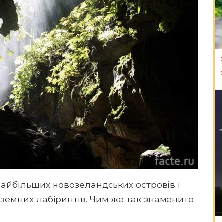
айбільших новозеландських островів і
земних лабіринтів. Чим же так знаменито