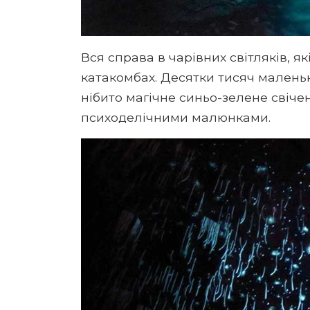
Вся справа в чарівних світляків, я
катакомбах. Десятки тисяч малень
нібито магічне синьо-зелене свіче
психоделічними малюнками.