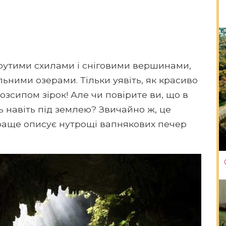
рутими схилами і сніговими вершинами,
ьними озерами. Тільки уявіть, як красиво
озсипом зірок! Але чи повірите ви, що в
ть навіть під землею? Звичайно ж, це
раще описує нутрощі вапнякових печер