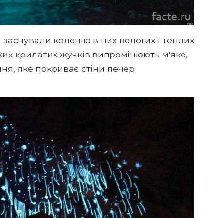
кі заснували колонію в цих вологих і теплих
ких крилатих жучків випромінюють м'яке,
ння, яке покриває стіни печер