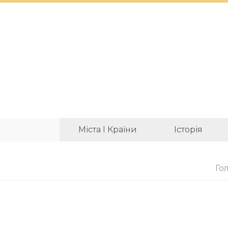
Міста І Країни
Історія
Го