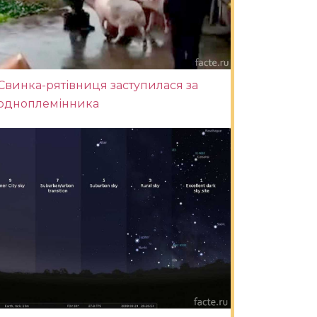
Свинка-рятівниця заступилася за
одноплемінника