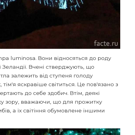
pa luminosa. Вони відносяться до роду
ї Зеландії. Вчені стверджують, що
тла залежить від ступеня голоду
, тім'я яскравіше світиться. Це пов'язано з
ртають до себе здобич. Втім, деякі
ку зору, вважаючи, що для прожитку
бів, а їх світіння обумовлене іншими