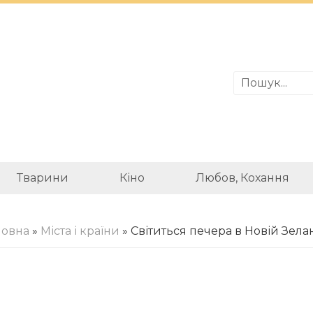
Тварини
Кіно
Любов, Кохання
ловна
»
Міста і країни
» Світиться печера в Новій Зелан