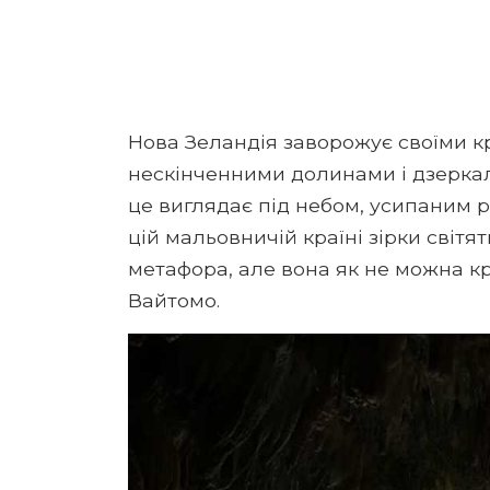
Нова Зеландія заворожує своїми к
нескінченними долинами і дзеркал
це виглядає під небом, усипаним р
цій мальовничій країні зірки світя
метафора, але вона як не можна к
Вайтомо.