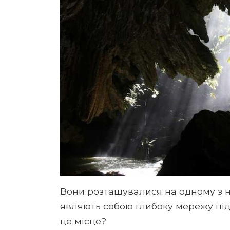
Вони розташувалися на одному з н
являють собою глибоку мережу під
це місце?