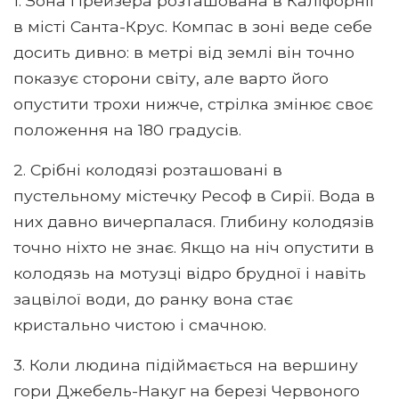
1. Зона Прейзера розташована в Каліфорнії
в місті Санта-Крус. Компас в зоні веде себе
досить дивно: в метрі від землі він точно
показує сторони світу, але варто його
опустити трохи нижче, стрілка змінює своє
положення на 180 градусів.
2. Срібні колодязі розташовані в
пустельному містечку Ресоф в Сирії. Вода в
них давно вичерпалася. Глибину колодязів
точно ніхто не знає. Якщо на ніч опустити в
колодязь на мотузці відро брудної і навіть
зацвілої води, до ранку вона стає
кристально чистою і смачною.
3. Коли людина підіймається на вершину
гори Джебель-Накуг на березі Червоного