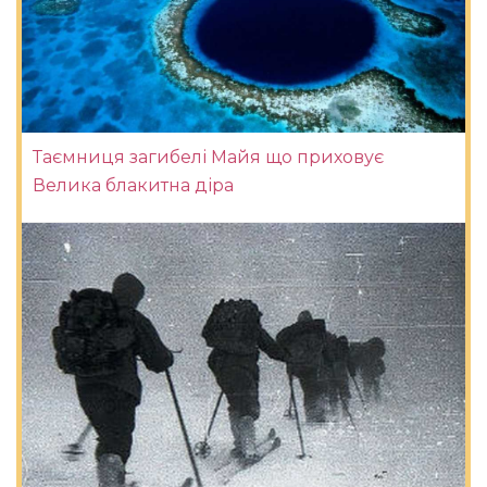
Таємниця загибелі Майя що приховує
Велика блакитна діра