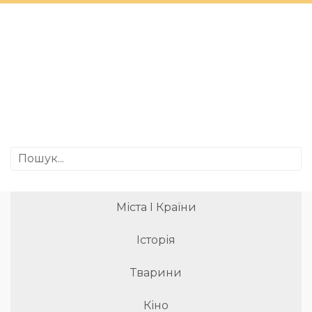
Міста І Країни
Історія
Тварини
Кіно