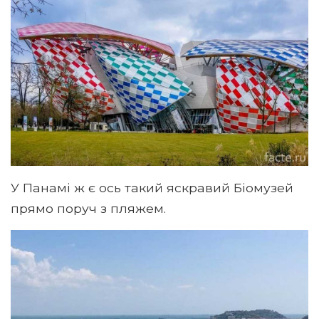
У Панамі ж є ось такий яскравий Біомузей
прямо поруч з пляжем.