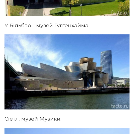
У Більбао - музей Гуггенхайма.
Сіетл. музей Музики.