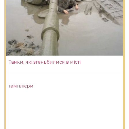
Танки, які зганьбилися в місті
тамплієри