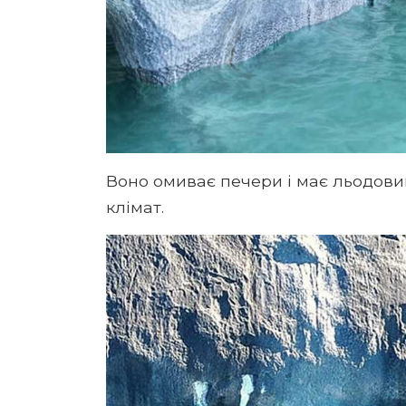
Воно омиває печери і має льодови
клімат.