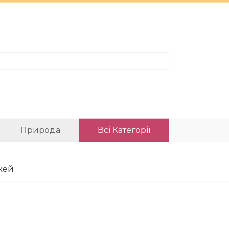
Природа
Всі Категорії
жей