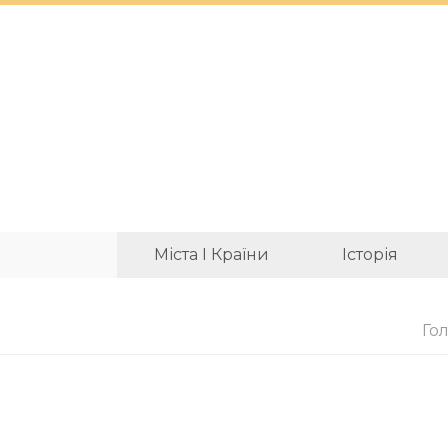
Міста І Країни
Історія
Го