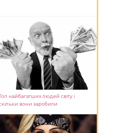
Топ найбагатших людей світу і
скільки вони заробили