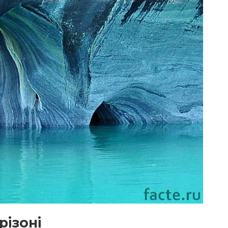
різоні