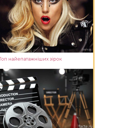
Топ найепатажніших зірок