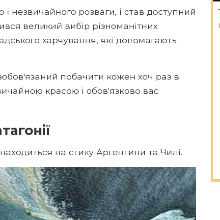
 і незвичайного розваги, і став доступний
ився великий вибір різноманітних
адського харчування, які допомагають
 зобов'язаний побачити кожен хоч раз в
вичайною красою і обов'язково вас
тагонії
находиться на стику Аргентини та Чилі.