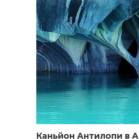
Каньйон Антилопи в А