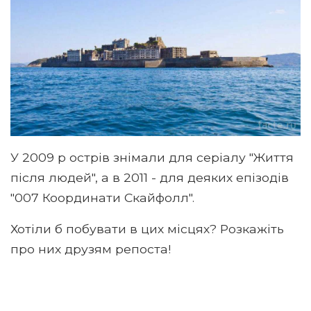
У 2009 р острів знімали для серіалу "Життя
після людей", а в 2011 - для деяких епізодів
"007 Координати Скайфолл".
Хотіли б побувати в цих місцях? Розкажіть
про них друзям репоста!