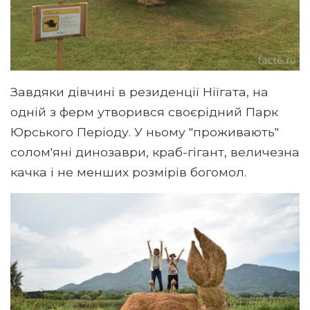
Завдяки дівчині в резиденції Ніїгата, на
одній з ферм утворився своєрідний Парк
Юрського Періоду. У ньому "проживають"
солом'яні динозаври, краб-гігант, величезна
качка і не менших розмірів богомол.