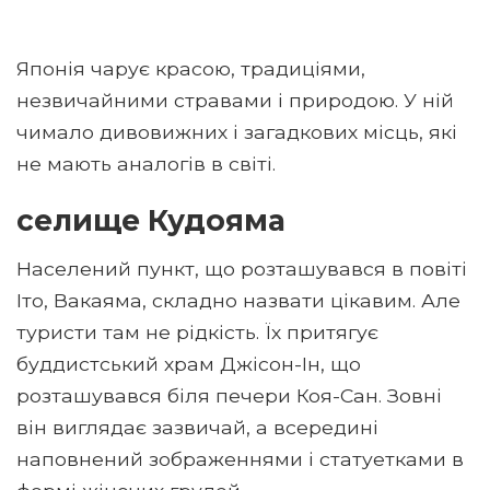
Японія чарує красою, традиціями,
незвичайними стравами і природою. У ній
чимало дивовижних і загадкових місць, які
не мають аналогів в світі.
селище Кудояма
Населений пункт, що розташувався в повіті
Іто, Вакаяма, складно назвати цікавим. Але
туристи там не рідкість. Їх притягує
буддистський храм Джісон-Ін, що
розташувався біля печери Коя-Сан. Зовні
він виглядає зазвичай, а всередині
наповнений зображеннями і статуетками в