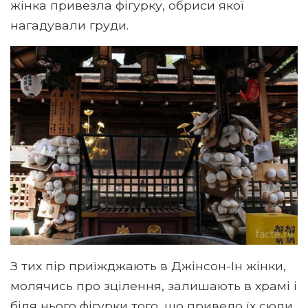
жінка привезла фігурку, обриси якої
нагадували груди.
З тих пір приїжджають в Джінсон-Ін жінки,
молячись про зцілення, залишають в храмі і
біля нього фігурки того, що привело їх сюди.