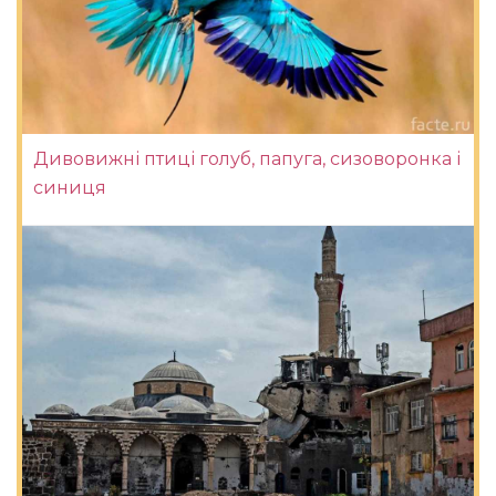
Дивовижні птиці голуб, папуга, сизоворонка і
синиця