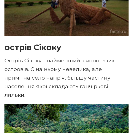
острів Сікоку
Острів Сікоку - найменший з японських
островів. Є на ньому невелика, але
примітна село нагір'я, більшу частину
населення якої складають ганчіркові
ляльки.