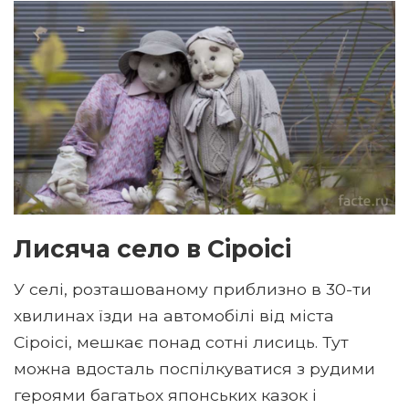
Лисяча село в Сіроісі
У селі, розташованому приблизно в 30-ти
хвилинах їзди на автомобілі від міста
Сіроісі, мешкає понад сотні лисиць. Тут
можна вдосталь поспілкуватися з рудими
героями багатьох японських казок і