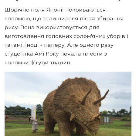
Щорічно поля Японії покриваються
соломою, що залишилася після збирання
рису. Вона використовується для
виготовлення головних солом'яних уборів і
татамі, іноді - паперу. Але одного разу
студентка Амі Року почала плести з
соломки фігури тварин.