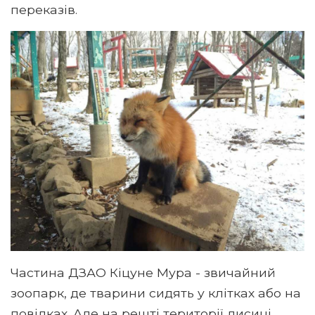
переказів.
Частина ДЗАО Кіцуне Мура - звичайний
зоопарк, де тварини сидять у клітках або на
повідках. Але на решті території лисиці