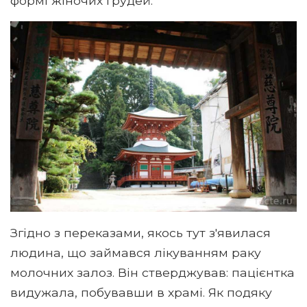
формі жіночих грудей.
Згідно з переказами, якось тут з'явилася
людина, що займався лікуванням раку
молочних залоз. Він стверджував: пацієнтка
видужала, побувавши в храмі. Як подяку