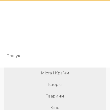
Міста І Країни
Історія
Тварини
Кіно