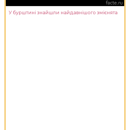
У бурштині знайшли найдавнішого змієнята