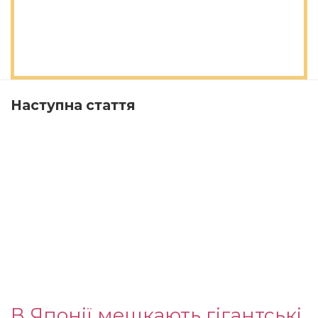
Наступна стаття
В Японії мешкають гігантські