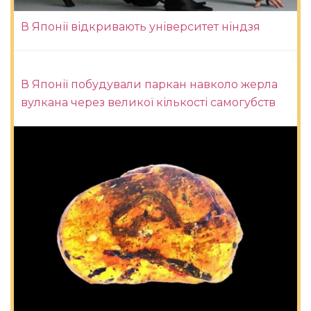
В Японії відкривають університет ніндзя
В Японії побудували паркан навколо жерла
вулкана через великої кількості самогубств