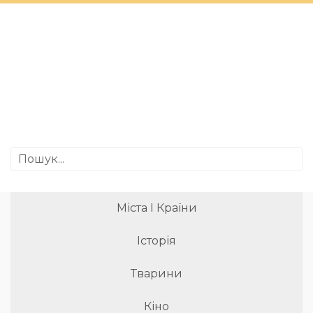
Міста І Країни
Історія
Тварини
Кіно