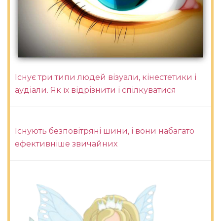
Існує три типи людей візуали, кінестетики і
аудіали. Як їх відрізнити і спілкуватися
Існують безповітряні шини, і вони набагато
ефективніше звичайних