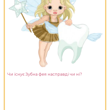
Чи існує Зубна фея насправді чи ні?