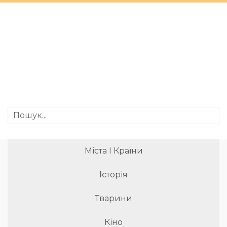
Міста І Країни
Історія
Тварини
Кіно