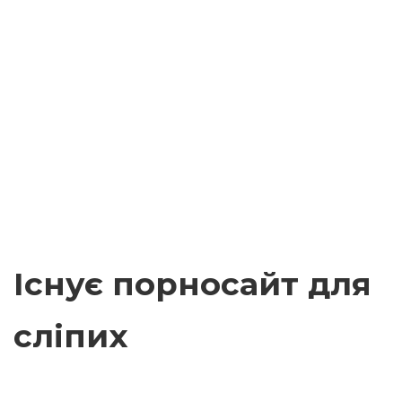
Існує порносайт для
сліпих