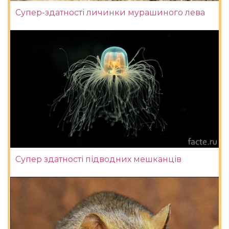
Супер-здатності личинки мурашиного лева
Супер здатності підводних мешканців