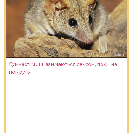
Сумчасті миші займаються сексом, поки не
помруть