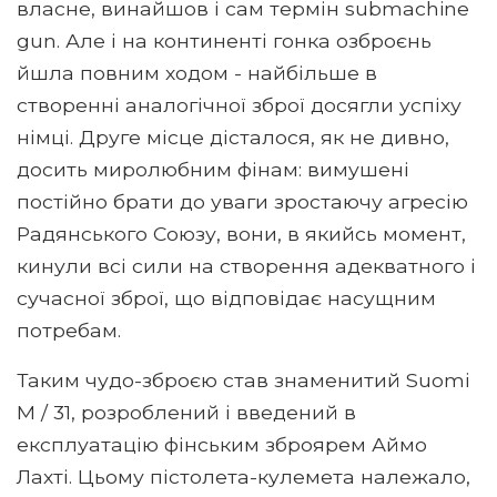
власне, винайшов і сам термін submachine
gun. Але і на континенті гонка озброєнь
йшла повним ходом - найбільше в
створенні аналогічної зброї досягли успіху
німці. Друге місце дісталося, як не дивно,
досить миролюбним фінам: вимушені
постійно брати до уваги зростаючу агресію
Радянського Союзу, вони, в якийсь момент,
кинули всі сили на створення адекватного і
сучасної зброї, що відповідає насущним
потребам.
Таким чудо-зброєю став знаменитий Suomi
M / 31, розроблений і введений в
експлуатацію фінським зброярем Аймо
Лахті. Цьому пістолета-кулемета належало,