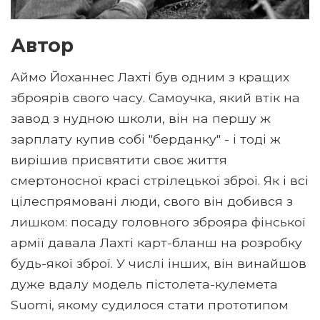
Автор
Аймо Йоханнес Лахті був одним з кращих
зброярів свого часу. Самоучка, який втік на
завод з нудною школи, він на першу ж
зарплату купив собі "берданку" - і тоді ж
вирішив присвятити своє життя
смертоносної красі стрілецької зброї. Як і всі
цілеспрямовані люди, свого він добився з
лишком: посаду головного зброяра фінської
армії давала Лахті карт-бланш на розробку
будь-якої зброї. У числі інших, він винайшов
дуже вдалу модель пістолета-кулемета
Suomi, якому судилося стати прототипом