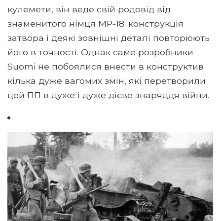
кулемети, він веде свій родовід від
знаменитого німця МР-18: конструкція
затвора і деякі зовнішні деталі повторюють
його в точності. Однак саме розробники
Suomi не побоялися внести в конструктив
кілька дуже вагомих змін, які перетворили
цей ПП в дуже і дуже дієве знаряддя війни.