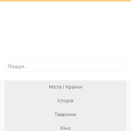
Міста І Країни
Історія
Тварини
Кіно