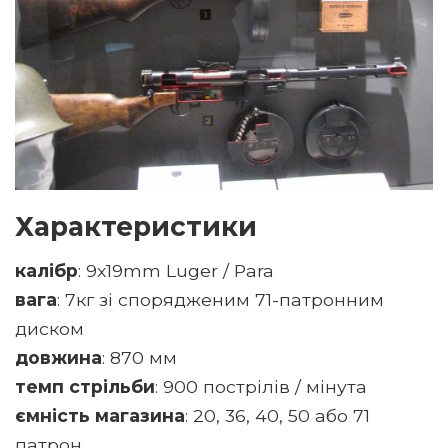
Характеристики
калібр
: 9x19mm Luger / Para
вага
: 7кг зі спорядженим 71-патронним
диском
довжина
: 870 мм
темп стрільби
: 900 пострілів / мінутa
ємність магазина
: 20, 36, 40, 50 або 71
патрон