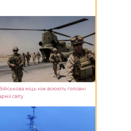
Військова міць ніж воюють головні
армії світу