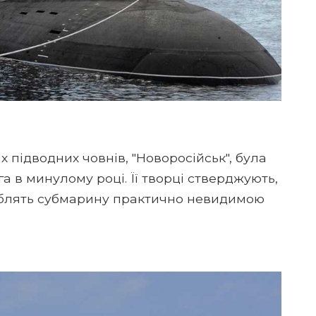
підводних човнів, "Новоросійськ", була
 в минулому році. Її творці стверджують,
роблять субмарину практично невидимою