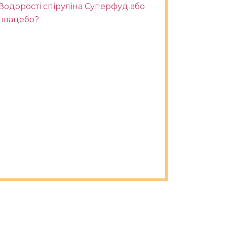
Водорості спіруліна Суперфуд або
плацебо?