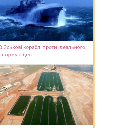
Військові кораблі проти ідеального
шторму відео