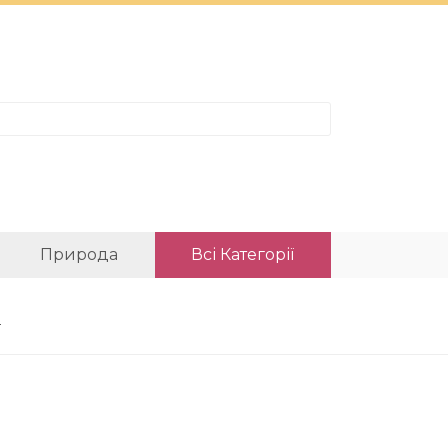
Природа
Всі Категорії
ї