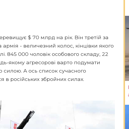
ревищує $ 70 млрд на рік. Він третій за
а армія - величезний колос, кінцівки якого
алі. 845 000 чоловік особового складу, 22
 будь-якому агресорові варто подумати
ою силою. А ось список сучасного
я в російських збройних силах.