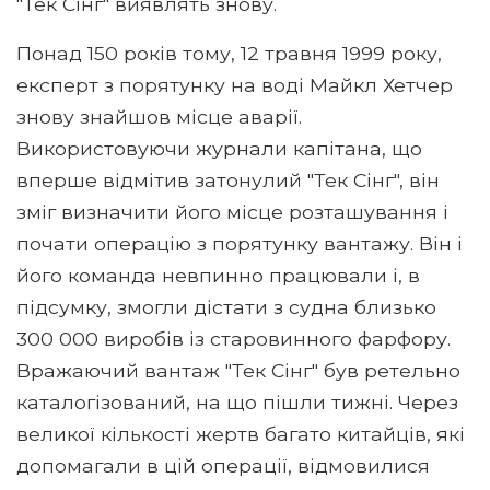
"Тек Сінг" виявлять знову.
Понад 150 років тому, 12 травня 1999 року,
експерт з порятунку на воді Майкл Хетчер
знову знайшов місце аварії.
Використовуючи журнали капітана, що
вперше відмітив затонулий "Тек Сінг", він
зміг визначити його місце розташування і
почати операцію з порятунку вантажу. Він і
його команда невпинно працювали і, в
підсумку, змогли дістати з судна близько
300 000 виробів із старовинного фарфору.
Вражаючий вантаж "Тек Сінг" був ретельно
каталогізований, на що пішли тижні. Через
великої кількості жертв багато китайців, які
допомагали в цій операції, відмовилися