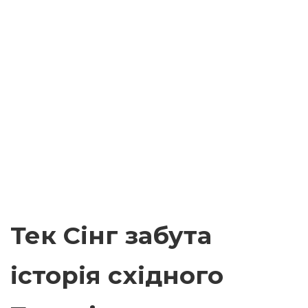
Тек Сінг забута
історія східного