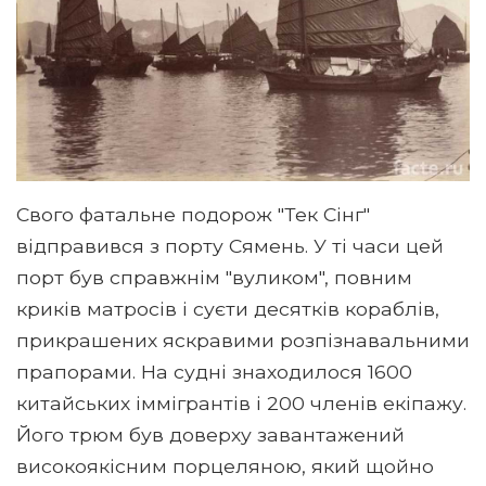
Свого фатальне подорож "Тек Сінг"
відправився з порту Сямень. У ті часи цей
порт був справжнім "вуликом", повним
криків матросів і суєти десятків кораблів,
прикрашених яскравими розпізнавальними
прапорами. На судні знаходилося 1600
китайських іммігрантів і 200 членів екіпажу.
Його трюм був доверху завантажений
високоякісним порцеляною, який щойно