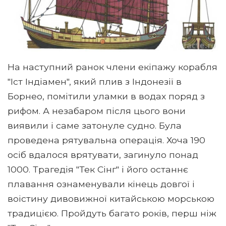
На наступний ранок члени екіпажу корабля
"Іст Індіамен", який плив з Індонезії в
Борнео, помітили уламки в водах поряд з
рифом. А незабаром після цього вони
виявили і саме затонуле судно. Була
проведена рятувальна операція. Хоча 190
осіб вдалося врятувати, загинуло понад
1000. Трагедія "Тек Сінг" і його останнє
плавання ознаменували кінець довгої і
воістину дивовижної китайською морською
традицією. Пройдуть багато років, перш ніж