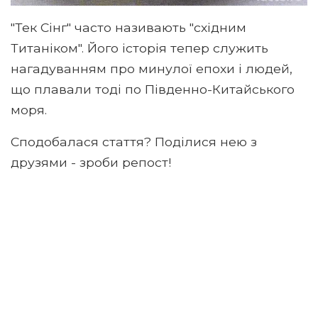
"Тек Сінг" часто називають "східним
Титаніком". Його історія тепер служить
нагадуванням про минулої епохи і людей,
що плавали тоді по Південно-Китайського
моря.
Сподобалася стаття? Поділися нею з
друзями - зроби репост!