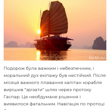
Подорож була важким і небезпечним, і
моральний дух екіпажу був нестійкий. Після
місяця важкого плавання капітан корабля
вирішив "зрізати" шлях через протоку
Гаспар. Це необдумане рішення і
виявилося фатальним. Навігація по протоці