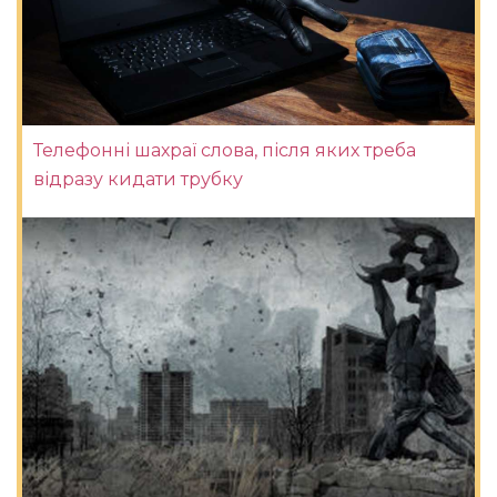
Телефонні шахраї слова, після яких треба
відразу кидати трубку