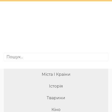
Міста І Країни
Історія
Тварини
Кіно