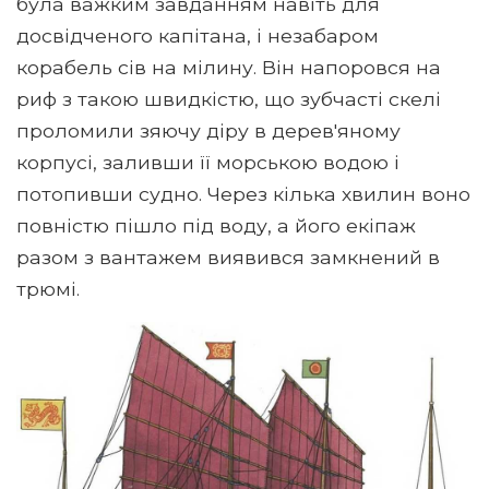
була важким завданням навіть для
досвідченого капітана, і незабаром
корабель сів на мілину. Він напоровся на
риф з такою швидкістю, що зубчасті скелі
проломили зяючу діру в дерев'яному
корпусі, заливши її морською водою і
потопивши судно. Через кілька хвилин воно
повністю пішло під воду, а його екіпаж
разом з вантажем виявився замкнений в
трюмі.