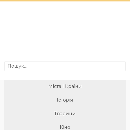
Міста І Країни
Історія
Тварини
Кіно