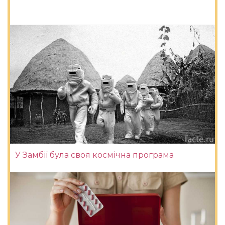
У Замбії була своя космічна програма