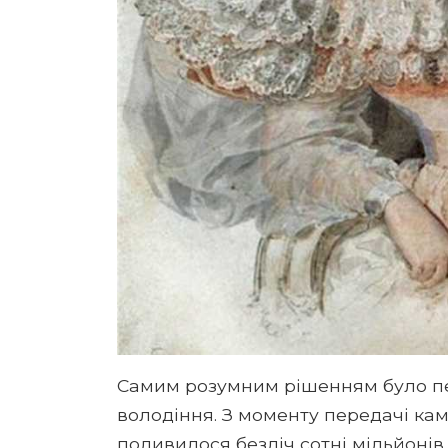
Самим розумним рішенням було пе
володіння. З моменту передачі кам
подивилося безліч сотні мільйонів