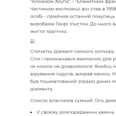
"Алмазом Хоупа", і "Блакитним фран
Частиною експозиції він став в 195
особі - прийняв останній покупець
виробами Генрі Уїнстон. До нього 
життя трагічно.
Спочатку діамант синього кольору 
Сіти і призначався виключно для р
їм ніколи не дозволялося. Якийсь 
вірування індусів, викрав камінь. 
був пошматований зграєю диких пс
діаманта.
Список власників сумний. Ось деякі
У своєму розпорядженні камінь 