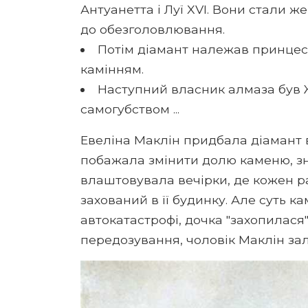
Антуанетта і Луї XVI. Вони стали ж
до обезголовлювання.
Потім діамант належав принцесі
камінням.
Наступний власник алмаза був Ж
самогубством ...
Евеліна Маклін придбала діамант в 
побажала змінити долю каменю, зня
влаштовувала вечірки, де кожен р
захований в її будинку. Але суть к
автокатастрофі, дочка "захопилася
передозування, чоловік Маклін за