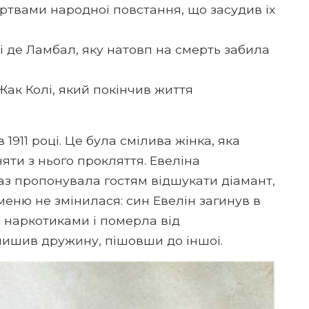
ертвами народної повстання, що засудив їх
 де Ламбал, яку натовп на смерть забила
ак Колі, який покінчив життя
1911 році. Це була смілива жінка, яка
ти з нього прокляття. Евеліна
аз пропонувала гостям відшукати діамант,
аменю не змінилася: син Евелін загинув в
" наркотиками і померла від
лишив дружину, пішовши до іншої.