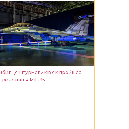
Вбивця штурмовиків як пройшла
презентація МіГ-35