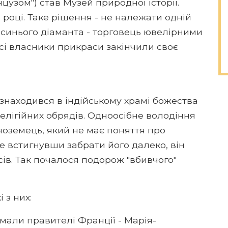
цузом") став Музей природної історії.
8 році. Таке рішення - не належати одній
 синього діаманта - торговець ювелірними
всі власники прикраси закінчили своє
знаходився в індійському храмі божества
елігійних обрядів. Одноосібне володіння
іноземець, який не має поняття про
Не встигнувши забрати його далеко, він
ів. Так почалося подорож "вбивчого"
 з них:
мали правителі Франції - Марія-