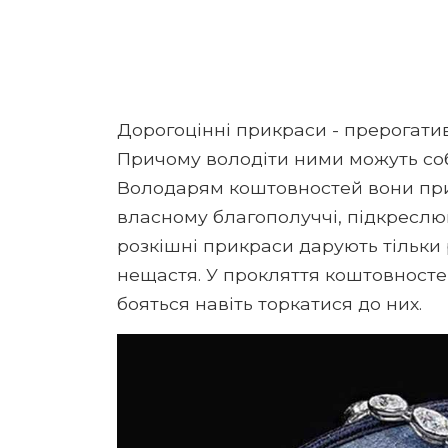
Дорогоцінні прикраси - прерогатива
Причому володіти ними можуть собі
Володарям коштовностей вони при
власному благополуччі, підкреслюют
розкішні прикраси дарують тільки р
нещастя. У прокляття коштовностей
бояться навіть торкатися до них.