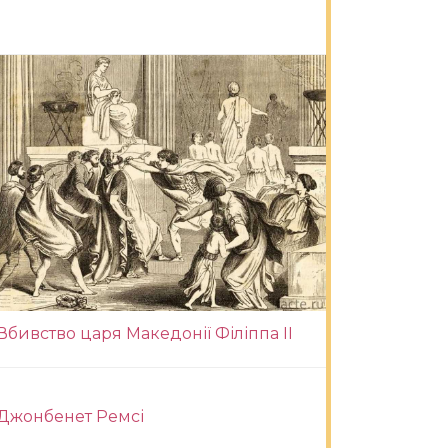
Вбивство царя Македонії Філіппа II
Джонбенет Ремсі