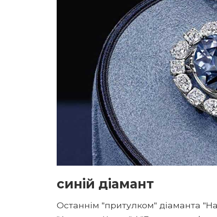
синій діамант
Останнім "притулком" діаманта "Над