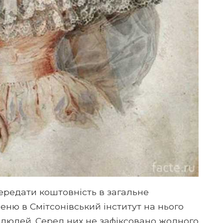
редати коштовність в загальне
еню в Смітсонівський інститут на нього
 людей. Серед них не зафіксовано жодного