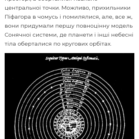
центральної точки. Можливо, прихильники
Піфагора в чомусь і помилялися, але, все ж,
вони придумали першу повноцінну модель
Сонячної системи, де планети і інші небесні
тіла оберталися по кругових орбітах.