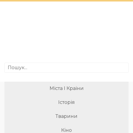
Міста І Країни
Історія
Тварини
Кіно