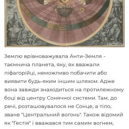
Землю врівноважувала Анти-Земля - ​​
таємнича планета, яку, як вважали
піфагорійці, неможливо побачити або
виявити будь-яким іншим шляхом. Адже
вона завжди знаходиться на протилежному
боці від центру Сонячної системи. Там, до
речі, розташовувалося не Сонце, а тіло,
зване "Центральний вогонь". Також відомий
як "Гестія" і вважався тим самим вогнем,