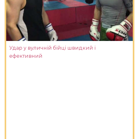
Удар у вуличній бійці швидкий і
ефективний