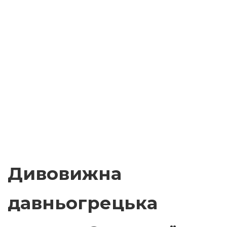
Дивовижна
давньогрецька