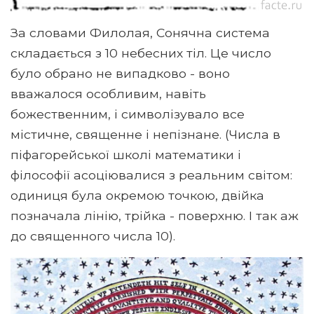
За словами Филолая, Сонячна система
складається з 10 небесних тіл. Це число
було обрано не випадково - воно
вважалося особливим, навіть
божественним, і символізувало все
містичне, священне і непізнане. (Числа в
піфагорейської школі математики і
філософії асоціювалися з реальним світом:
одиниця була окремою точкою, двійка
позначала лінію, трійка - поверхню. І так аж
до священного числа 10).