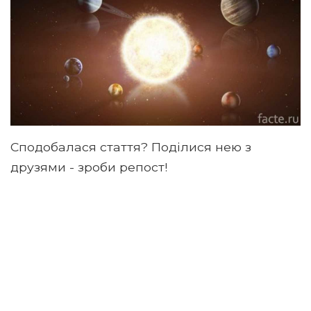
Сподобалася стаття? Поділися нею з
друзями - зроби репост!