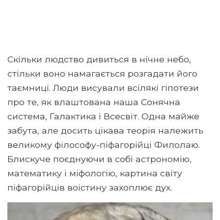
Скільки людство дивиться в нічне небо,
стільки воно намагається розгадати його
таємниці. Люди висували всілякі гіпотези
про те, як влаштована наша Сонячна
система, Галактика і Всесвіт. Одна майже
забута, але досить цікава теорія належить
великому філософу-піфагорійці Филолаю.
Блискуче поєднуючи в собі астрономію,
математику і міфологію, картина світу
піфагорійців воістину захоплює дух.