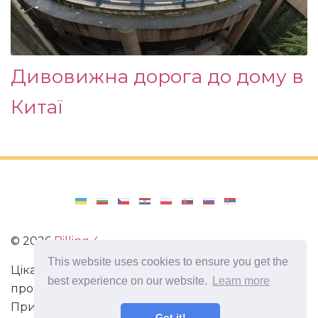
Дивовижна дорога до дому в
Китаї
©
2026
Billing 4
This website uses cookies to ensure you get the
Цікаві та захоплюючі факти з усього світу. Статті
best experience on our website.
Learn more
про виживання в непередбачених ситуаціях.
Пригоди, маршрути і спосіб життя сучасного
Got it!