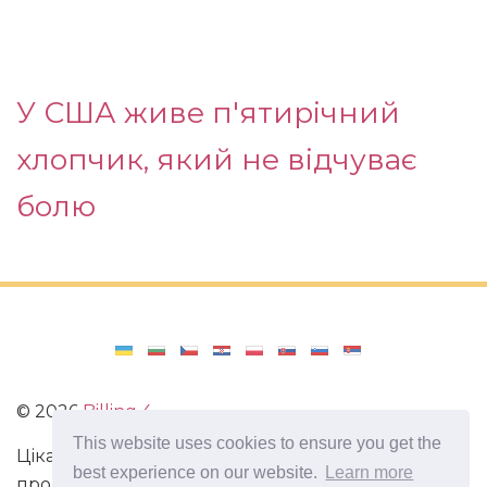
У США живе п'ятирічний
хлопчик, який не відчуває
болю
©
2026
Billing 4
This website uses cookies to ensure you get the
Цікаві та захоплюючі факти з усього світу. Статті
best experience on our website.
Learn more
про виживання в непередбачених ситуаціях.