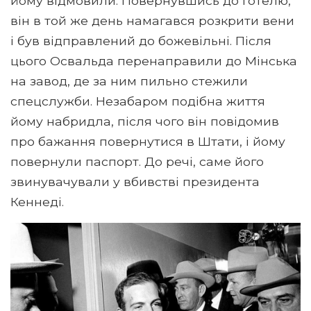
йому відмовили. Повернувшись до готелю,
він в той же день намагався розкрити вени
і був відправлений до божевільні. Після
цього Освальда перенаправили до Мінська
на завод, де за ним пильно стежили
спецслужби. Незабаром подібна життя
йому набридла, після чого він повідомив
про бажання повернутися в Штати, і йому
повернули паспорт. До речі, саме його
звинувачували у вбивстві президента
Кеннеді.