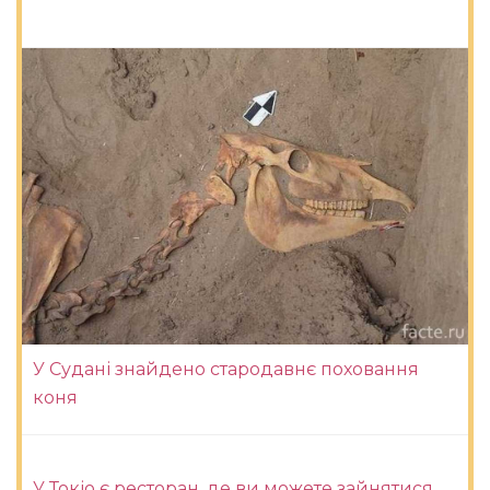
У Судані знайдено стародавнє поховання
коня
У Токіо є ресторан, де ви можете зайнятися