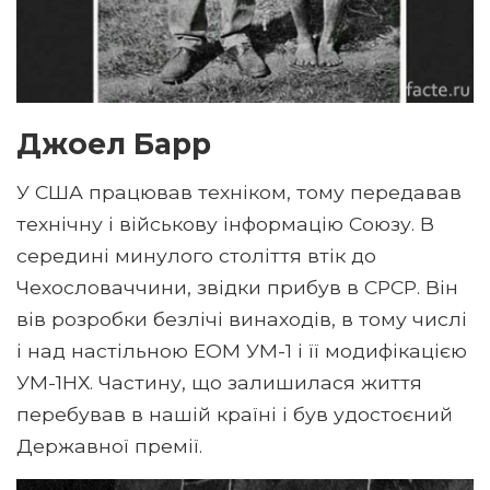
Джоел Барр
У США працював техніком, тому передавав
технічну і військову інформацію Союзу. В
середині минулого століття втік до
Чехословаччини, звідки прибув в СРСР. Він
вів розробки безлічі винаходів, в тому числі
і над настільною ЕОМ УМ-1 і її модифікацією
УМ-1НХ. Частину, що залишилася життя
перебував в нашій країні і був удостоєний
Державної премії.