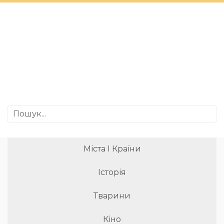
Міста І Країни
Історія
Тварини
Кіно