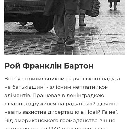
Рой Франклін Бартон
Він був прихильником радянського ладу, а
на батьківщині - злісним неплатником
аліментів. Працював в ленінградкою
лікарні, одружився на радянській дівчині і
навіть захистив дисертацію в Новій Гвінеї.
Від американського громадянства він не
відмовлявся, і в 1940 році повернувся