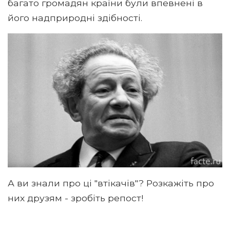
багато громадян країни були впевнені в
його надприродні здібності.
А ви знали про ці "втікачів"? Розкажіть про
них друзям - зробіть репост!