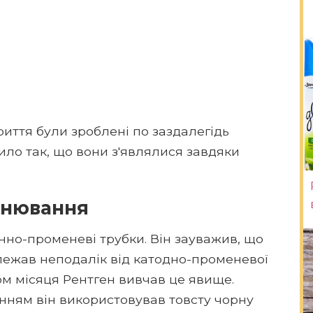
риття були зроблені по заздалегідь
ило так, що вони з'являлися завдяки
інювання
нно-променеві трубки. Він зауважив, що
 лежав неподалік від катодно-променевої
гом місяця Рентген вивчав це явище.
інням він використовував товсту чорну