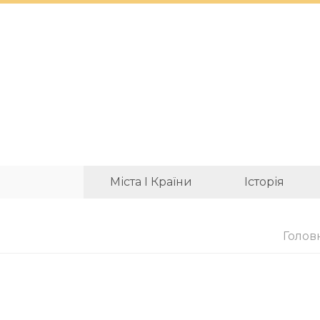
Міста І Країни
Історія
Голов