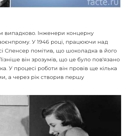
ім випадково. Інженери концерну
оєнпрому. У 1946 році, працюючи над
сі Спенсер помітив, що шоколадка в його
ізніше він зрозумів, що це було пов'язано
а. У процесі роботи він провів ще кілька
и, а через рік створив першу