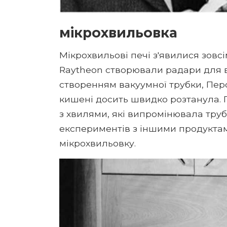
мікрохвильовка
Мікрохвильові печі з'явилися зовс
Raytheon створювали радари для в
створенням вакуумної трубки, Пер
кишені досить швидко розтанула. П
з хвилями, які випромінювала трубк
експериментів з іншими продуктам
мікрохвильовку.