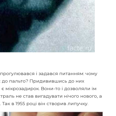
прогулювався і задався питанням: чому
є до пальто? Придивившись до них
і є мікрозадирок. Вони-то і дозволяли їм
траль не став вигадувати нічого нового, а
 Так в 1955 році він створив липучку.