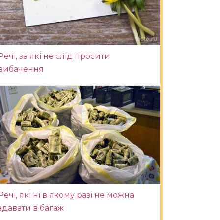
Речі, за які не слід просити
вибачення
Речі, які ні в якому разі не можна
здавати в багаж