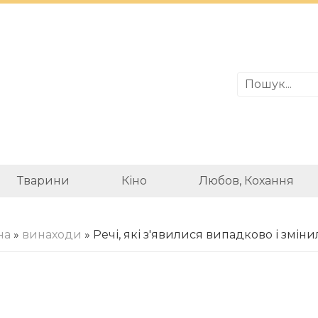
Тварини
Кіно
Любов, Кохання
на
»
винаходи
» Речі, які з'явилися випадково і зміни