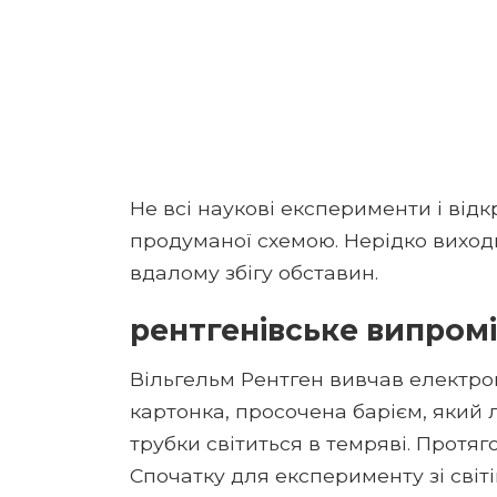
Не всі наукові експерименти і відк
продуманої схемою. Нерідко виход
вдалому збігу обставин.
рентгенівське випром
Вільгельм Рентген вивчав електро
картонка, просочена барієм, який
трубки світиться в темряві. Протя
Спочатку для експерименту зі світ