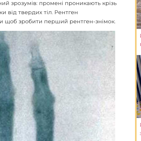
ений зрозумів: промені проникають крізь
и від твердих тіл. Рентген
и щоб зробити перший рентген-знімок.