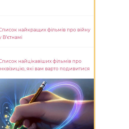
Список найкращих фільмів про війну
у В'єтнамі
Список найцікавіших фільмів про
інквізицію, які вам варто подивитися