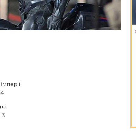
 імперії
 4
йна
 3