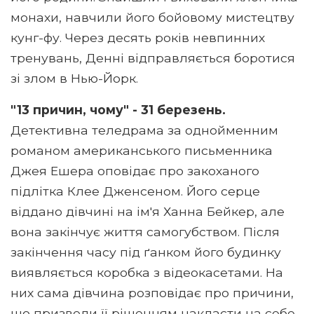
монахи, навчили його бойовому мистецтву
кунг-фу. Через десять років невпинних
тренувань, Денні відправляється боротися
зі злом в Нью-Йорк.
"13 причин, чому" - 31 березень.
Детективна теледрама за однойменним
романом американського письменника
Джея Ешера оповідає про закоханого
підлітка Клее Дженсеном. Його серце
віддано дівчині на ім'я Ханна Бейкер, але
вона закінчує життя самогубством. Після
закінчення часу під ґанком його будинку
виявляється коробка з відеокасетами. На
них сама дівчина розповідає про причини,
що призвели її рішенням накласти на себе