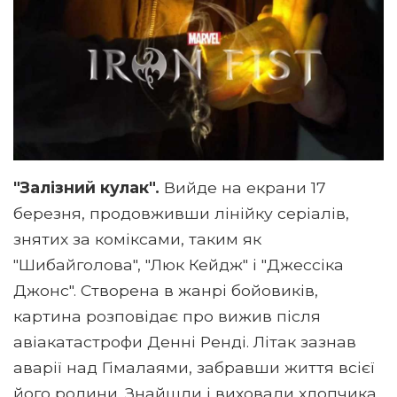
"Залізний кулак".
Вийде на екрани 17
березня, продовживши лінійку серіалів,
знятих за коміксами, таким як
"Шибайголова", "Люк Кейдж" і "Джессіка
Джонс". Створена в жанрі бойовиків,
картина розповідає про вижив після
авіакатастрофи Денні Ренді. Літак зазнав
аварії над Гімалаями, забравши життя всієї
його родини. Знайшли і виховали хлопчика