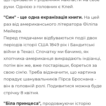
руки. Однією з головних є Клей.
"Син" - ще одна екранізація книги.
На цей
раз від американського літератора Філіпа
Мейера.
Перед глядачами відбуваються події двох
періодів історії США 1849 рік і Бандитські
війни в Техасі. Спочатку ми бачимо, як
хлопчика-американця викрадають індіанці,
потім він же, вже постарівши, бореться за
свою сім'ю. Треба відзначити, що картина
порадує шанувальників Пірса Броснана -
він в головній ролі. Подивитися можна буде
стрічку 8 квітня.
"Біла принцеса",
продовжуючи історію