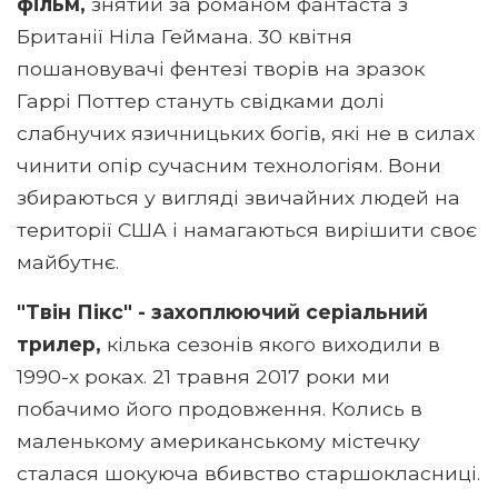
фільм,
знятий за романом фантаста з
Британії Ніла Геймана. 30 квітня
пошановувачі фентезі творів на зразок
Гаррі Поттер стануть свідками долі
слабнучих язичницьких богів, які не в силах
чинити опір сучасним технологіям. Вони
збираються у вигляді звичайних людей на
території США і намагаються вирішити своє
майбутнє.
"Твін Пікс" - захоплюючий серіальний
трилер,
кілька сезонів якого виходили в
1990-х роках. 21 травня 2017 роки ми
побачимо його продовження. Колись в
маленькому американському містечку
сталася шокуюча вбивство старшокласниці.