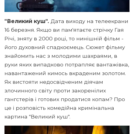
"Великий куш".
Дата виходу на телеекрани
16 березня. Якщо ви пам'ятаєте стрічку Гая
Річі, зняту в 2000 році, то нинішній фільм -
його духовний спадкоємець. Сюжет фільму
знайомить нас з молодими шахраями, в
руки яких випадково потрапляє вантажівка,
навантажений кимось вкраденим золотом.
Як вистояти недосвідченим діячам
злочинного світу проти закоренілих
гангстерів і готових продатися копам? Про
це і розповість комедійна кримінальна
картина "Великий куш".