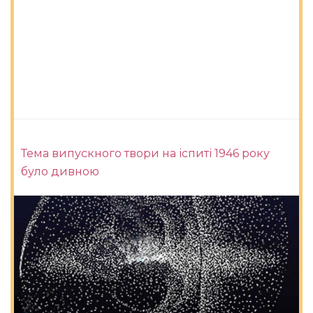
Тема випускного твори на іспиті 1946 року
було дивною