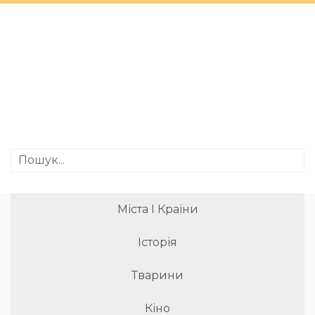
Міста І Країни
Історія
Тварини
Кіно