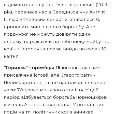
відомого серіалу про "Білої королеви" (2013
рік), перенесе нас в Середньовічну Англію.
Шлюб впливових династій, здавалося б,
приносить мир в давню боротьбу. Але
подружжя не можуть довіряти один
одному, наражаючи на небезпеку майбутнє
країни. Історична драма вийде на екран 16
квітня.
"Герилья" - прем'єра 16 квітня,
так само
присвячена історії, але Старого світу -
Великобританії - і в не настільки віддалені
часи: 70-і роки минулого століття. У цей
період відбувається боротьба чорношкірих
жителів Англії за свої права. У розпал цих
подій на тлі політичних криз виникає