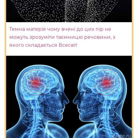
Темна матерія чому вчені до цих пір не
можуть зрозуміти таємницю речовини, з
якого складається Всесвіт