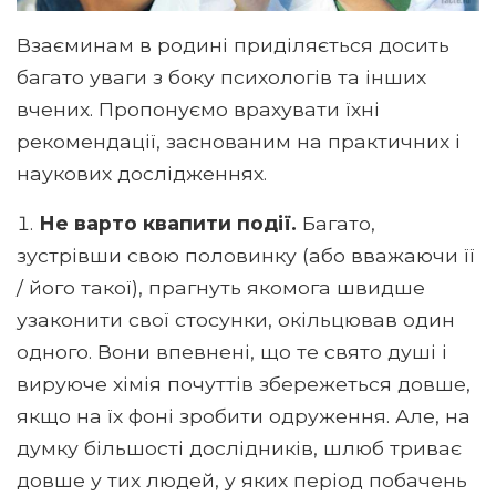
Взаєминам в родині приділяється досить
багато уваги з боку психологів та інших
вчених. Пропонуємо врахувати їхні
рекомендації, заснованим на практичних і
наукових дослідженнях.
Не варто квапити події.
Багато,
зустрівши свою половинку (або вважаючи її
/ його такої), прагнуть якомога швидше
узаконити свої стосунки, окільцював один
одного. Вони впевнені, що те свято душі і
вируюче хімія почуттів збережеться довше,
якщо на їх фоні зробити одруження. Але, на
думку більшості дослідників, шлюб триває
довше у тих людей, у яких період побачень