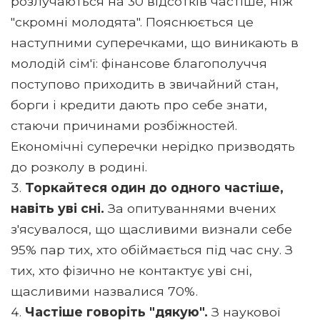
розлучаються на 30 відсотків частіше, ніж
"скромні молодята". Пояснюється це
наступними суперечками, що виникають в
молодій сім'ї: фінансове благополуччя
поступово приходить в звичайний стан,
борги і кредити дають про себе знати,
стаючи причинами розбіжностей.
Економічні суперечки нерідко призводять
до розколу в родині.
Торкайтеся один до одного частіше,
навіть уві сні.
За опитуваннями вчених
з'ясувалося, що щасливими визнали себе
95% пар тих, хто обіймається під час сну. З
тих, хто фізично не контактує уві сні,
щасливими назвалися 70%.
Частіше говоріть "дякую".
З наукової