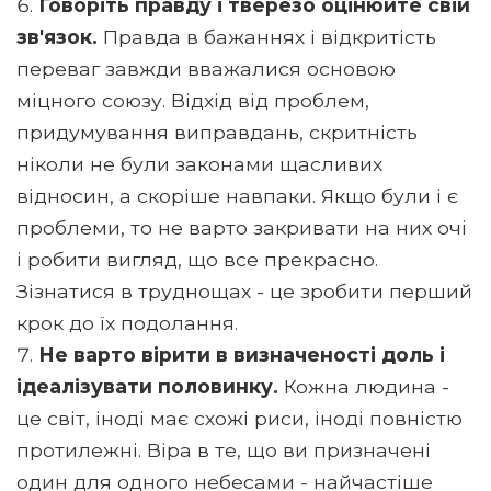
Говоріть правду і тверезо оцінюйте свій
зв'язок.
Правда в бажаннях і відкритість
переваг завжди вважалися основою
міцного союзу. Відхід від проблем,
придумування виправдань, скритність
ніколи не були законами щасливих
відносин, а скоріше навпаки. Якщо були і є
проблеми, то не варто закривати на них очі
і робити вигляд, що все прекрасно.
Зізнатися в труднощах - це зробити перший
крок до їх подолання.
Не варто вірити в визначеності доль і
ідеалізувати половинку.
Кожна людина -
це світ, іноді має схожі риси, іноді повністю
протилежні. Віра в те, що ви призначені
один для одного небесами - найчастіше