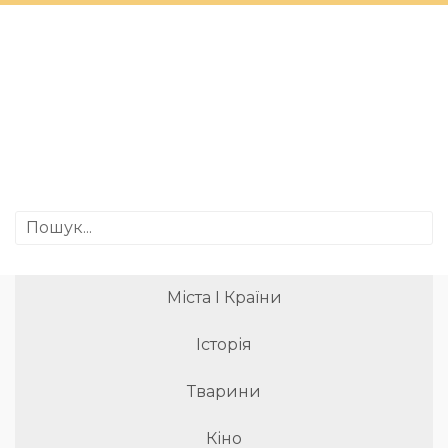
Міста І Країни
Історія
Тварини
Кіно