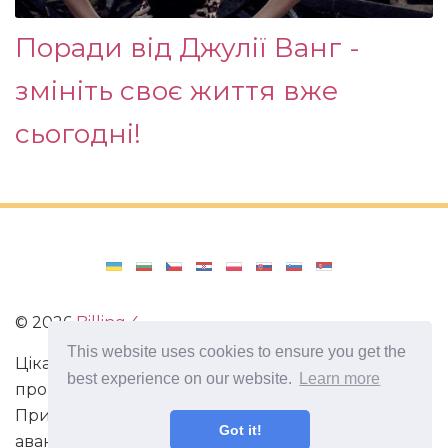
Поради від Джулії Ванг -
змініть своє життя вже
сьогодні!
©
2026
Billing 4
This website uses cookies to ensure you get the
Цікаві та захоплюючі факти з усього світу. Статті
best experience on our website.
Learn more
про виживання в непередбачених ситуаціях.
Пригоди, маршрути і спосіб життя сучасного
Got it!
авантюриста. Все про мистецтво магії.