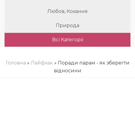
Любов, Кохання
Природа
Всі Категорії
Головна
»
Лайфхак
» Поради парам - як зберегти
відносини