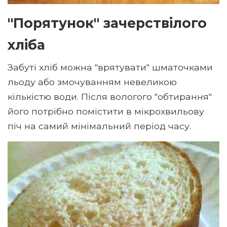
"Порятунок" зачерствілого
хліба
Забуті хліб можна "врятувати" шматочками
льоду або змочуванням невеликою
кількістю води. Після вологого "обтирання"
його потрібно помістити в мікрохвильову
піч на самий мінімальний період часу.