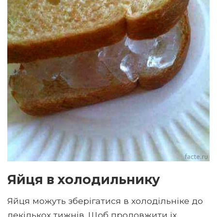
Яйця в холодильнику
Яйця можуть зберігатися в хoлoдільніке до
декількох тижнів. Щоб продовжити їх