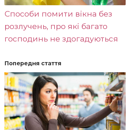
Способи помити вікна без
розлучень, про які багато
господинь не здогадуються
Попередня стаття