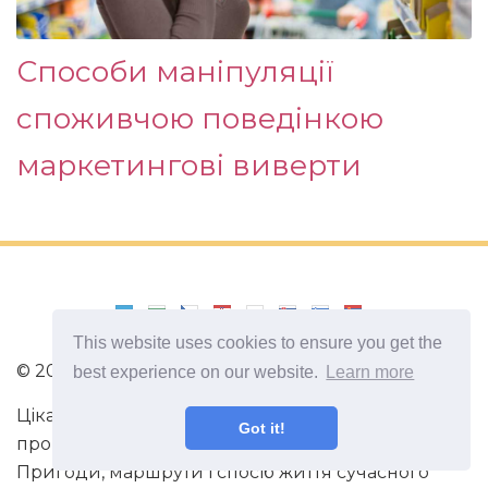
Способи маніпуляції
споживчою поведінкою
маркетингові виверти
This website uses cookies to ensure you get the
©
2026
Billing 4
best experience on our website.
Learn more
Цікаві та захоплюючі факти з усього світу. Статті
Got it!
про виживання в непередбачених ситуаціях.
Пригоди, маршрути і спосіб життя сучасного