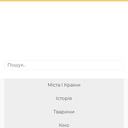
Міста І Країни
Історія
Тварини
Кіно