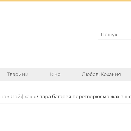
Тварини
Кіно
Любов, Кохання
вна
»
Лайфхак
» Стара батарея перетворюємо жах в ш