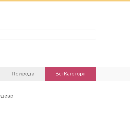
Природа
Всі Категорії
едевр