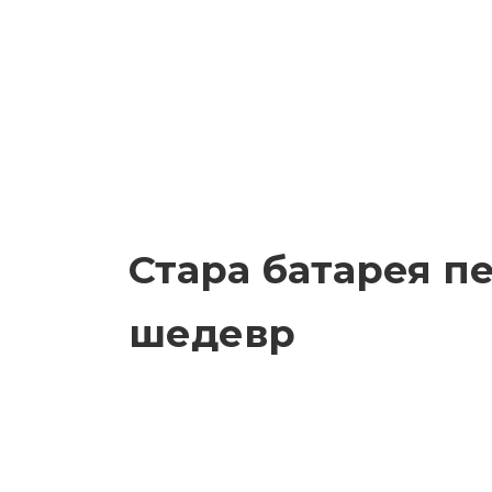
Стара батарея п
шедевр