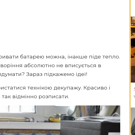
ривати батарею можна, інакше піде тепло.
творіння абсолютно не вписується в
думати? Зараз підкажемо ідеї!
ристатися технікою декупажу. Красиво і
є так відмінно розписати.