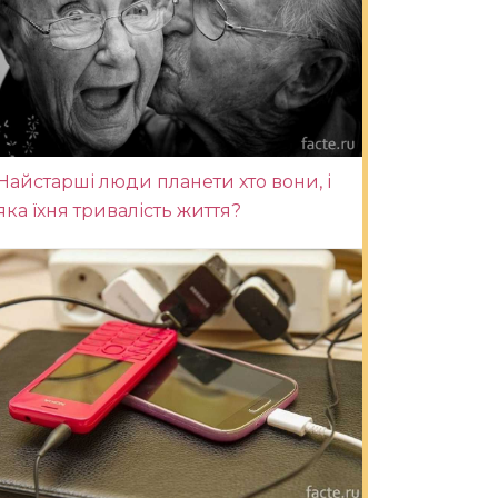
Найстарші люди планети хто вони, і
яка їхня тривалість життя?