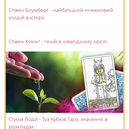
Стівен Блумберг - найбільший книжковий
злодій в історії
Стівен Хокінг - геній в інвалідному кріслі
Стихія Води - Туз Кубків Таро, значення в
розкладах