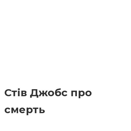
Стів Джобс про
смерть