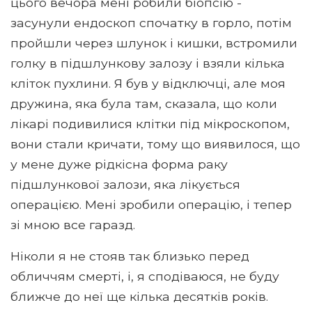
цього вечора мені робили біопсію -
засунули ендоскоп спочатку в горло, потім
пройшли через шлунок і кишки, встромили
голку в підшлункову залозу і взяли кілька
кліток пухлини. Я був у відключці, але моя
дружина, яка була там, сказала, що коли
лікарі подивилися клітки під мікроскопом,
вони стали кричати, тому що виявилося, що
у мене дуже рідкісна форма раку
підшлункової залози, яка лікується
операцією. Мені зробили операцію, і тепер
зі мною все гаразд.
Ніколи я не стояв так близько перед
обличчям смерті, і, я сподіваюся, не буду
ближче до неї ще кілька десятків років.