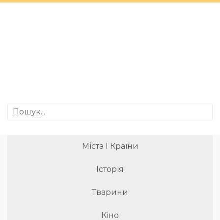
Міста І Країни
Історія
Тварини
Кіно