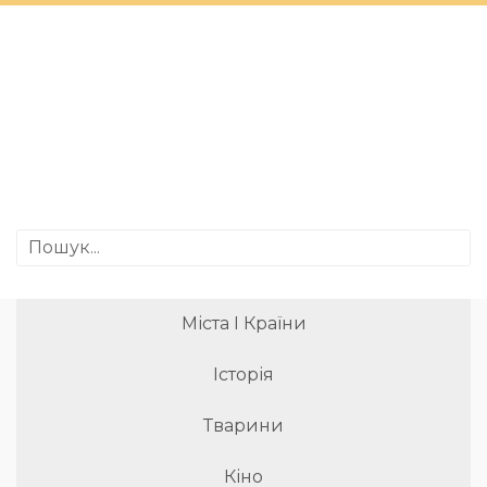
Міста І Країни
Історія
Тварини
Кіно