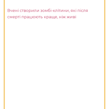
Вчені створили зомбі-клітини, які після
смерті працюють краще, ніж живі