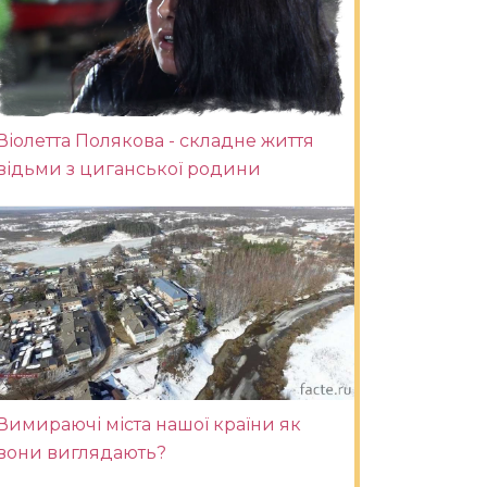
Віолетта Полякова - складне життя
відьми з циганської родини
Вимираючі міста нашої країни як
вони виглядають?