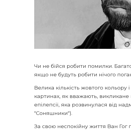
Чи не бійся робити помилки. Багат
якщо не будуть робити нічого пога
Велика кількість жовтого кольору і
картинах, як вважають, викликане 
епілепсії, яка розвинулася від над
"Соняшники").
За свою неспокійну життя Ван Гог п