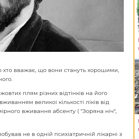
о хто вважає, що вони стануть хорошими,
ного.
 жовтих плям різних відтінків на його
вживанням великої кількості ліків від
мірного вживання абсенту ( "Зоряна ніч",
обував не в одній психіатричній лікарні з