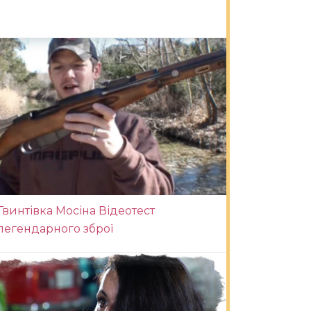
Гвинтівка Мосіна Відеотест
легендарного зброї