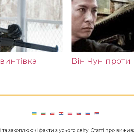
гвинтівка
Він Чун проти
і та захоплюючі факти з усього світу. Статті про виж