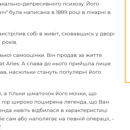
акально-депресивного психозу. Його
ч" була написана в 1889 році в лікарні в
истрілив собі в живіт, сховавшись у дворі
 років.
зької самооцінки. Він продав за життя
 at Arles. А слава до нього прийшла лише
нав, наскільки стануть популярні його
о, а тільки шматочок його мочки, що
х пір широко поширена легенда, що Ван
генда навіть відбилася в характеристиці
е сам або наполягає на певній операції, -
.