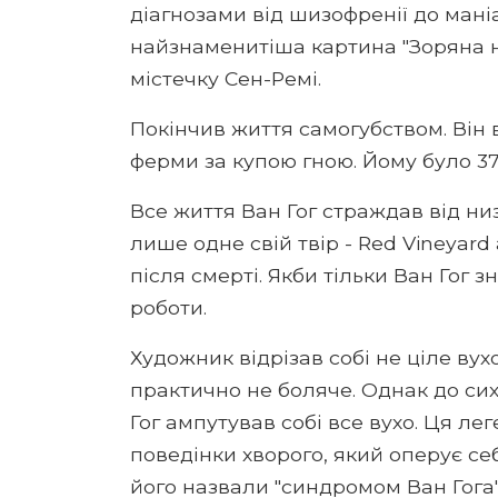
діагнозами від шизофренії до мані
найзнаменитіша картина "Зоряна ні
містечку Сен-Ремі.
Покінчив життя самогубством. Він в
ферми за купою гною. Йому було 37
Все життя Ван Гог страждав від ни
лише одне свій твір - Red Vineyard
після смерті. Якби тільки Ван Гог з
роботи.
Художник відрізав собі не ціле вух
практично не боляче. Однак до си
Гог ампутував собі все вухо. Ця ле
поведінки хворого, який оперує себ
його назвали "синдромом Ван Гога"