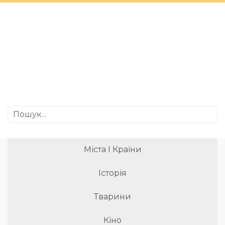
Міста І Країни
Історія
Тварини
Кіно