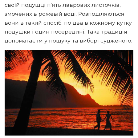
своїй подушці п'ять лаврових листочків,
змочених в рожевій воді. Розподіляються
вони в такий спосіб: по два в кожному кутку
подушки і один посередині. Така традиція
допомагає їм у пошуку та виборі судженого.