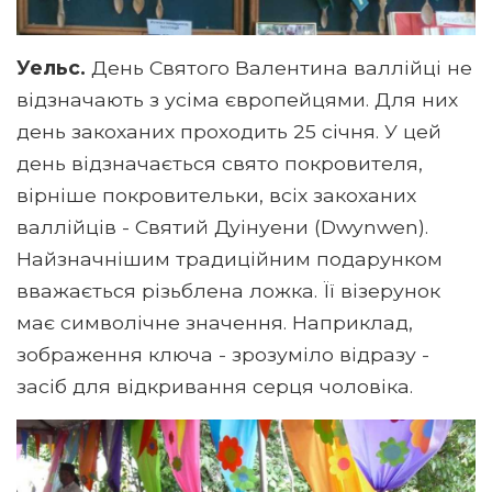
Уельс.
День Святого Валентина валлійці не
відзначають з усіма європейцями. Для них
день закоханих проходить 25 січня. У цей
день відзначається свято покровителя,
вірніше покровительки, всіх закоханих
валлійців - Святий Дуінуени (Dwynwen).
Найзначнішим традиційним подарунком
вважається різьблена ложка. Її візерунок
має символічне значення. Наприклад,
зображення ключа - зрозуміло відразу -
засіб для відкривання серця чоловіка.