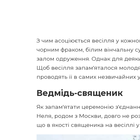
З чим асоціюється весілля у кожно
чорним фраком, білим вінчальну с
залом одруження. Однак для деяки
Щоб весілля запам'яталося молодя
проводять її в самих незвичайних 
Ведмідь-священик
Як запам'ятати церемонію з'єднан
Неля, родом з Москви, довго не ро
що в якості священика на весіллі у