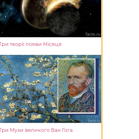
Три теорії появи Місяця
Три Музи великого Ван Гога