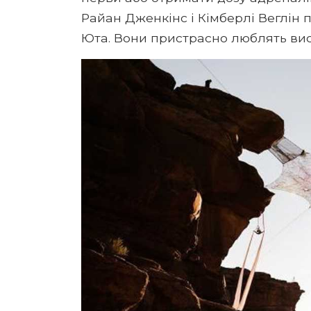
Райан Дженкінс і Кімберлі Веглін 
Юта. Вони пристрасно люблять вис