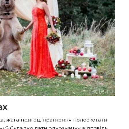
ах
а, жага пригод, прагнення полоскотати
ну? Складно дати однозначну відповідь.