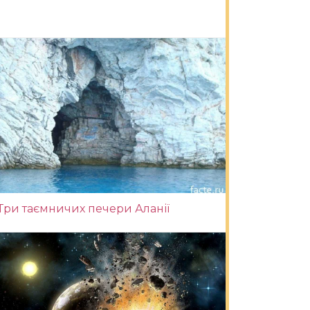
Три таємничих печери Аланії