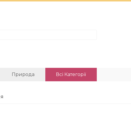
Природа
Всі Категорії
ля