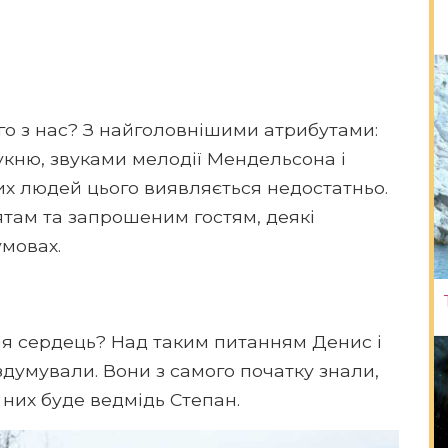
го з нас? З найголовнішими атрибутами:
укню, звуками мелодії Мендельсона і
х людей цього виявляється недостатньо.
там та запрошеним гостям, деякі
умовах.
ня сердець? Над таким питанням Денис і
здумували. Вони з самого початку знали,
 них буде ведмідь Степан.