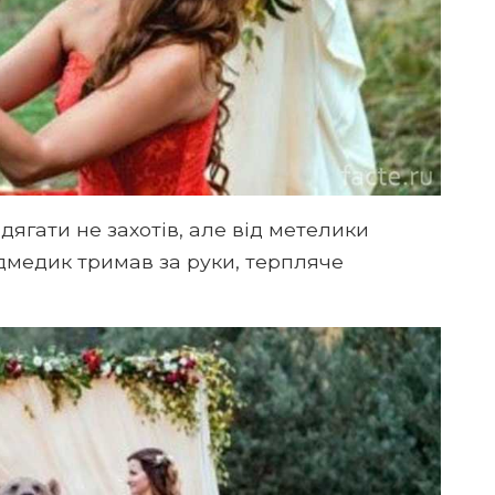
дягати не захотів, але від метелики
едмедик тримав за руки, терпляче