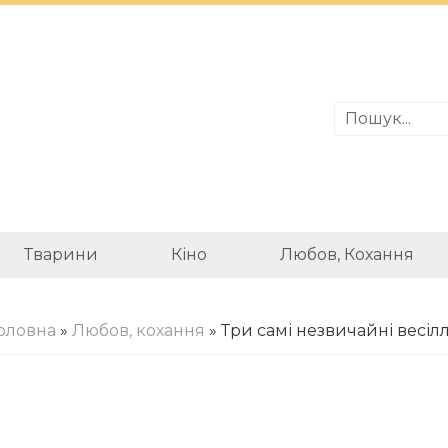
Тварини
Кіно
Любов, Кохання
оловна
»
Любов, кохання
» Три самі незвичайні весіл