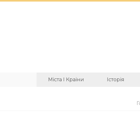
Міста І Країни
Історія
Г