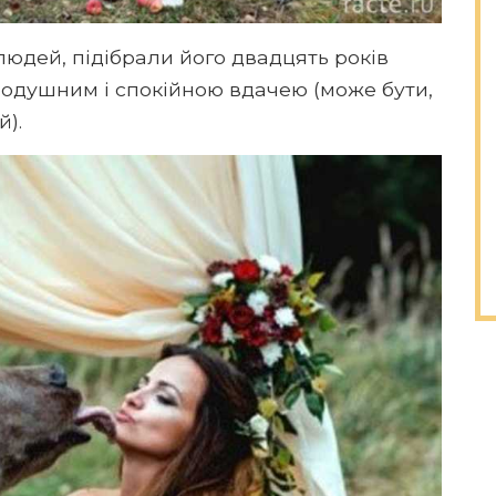
ї людей, підібрали його двадцять років
обродушним і спокійною вдачею (може бути,
).