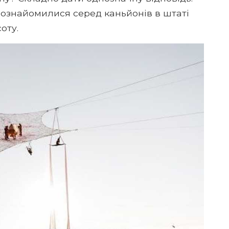
познайомилися серед каньйонів в штаті
оту.