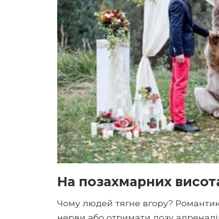
На позахмарних висот
Чому людей тягне вгору? Романтик
нерви або отримати дозу адреналі