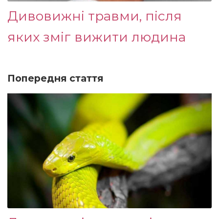
Дивовижні травми, після
яких зміг вижити людина
Попередня стаття