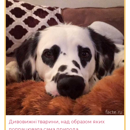
Дивовижні тварини, над образом яких
попрацювала сама природа