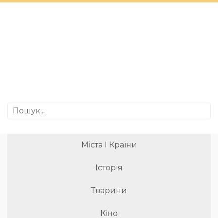
Міста І Країни
Історія
Тварини
Кіно