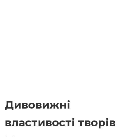
Дивовижні
властивості творів