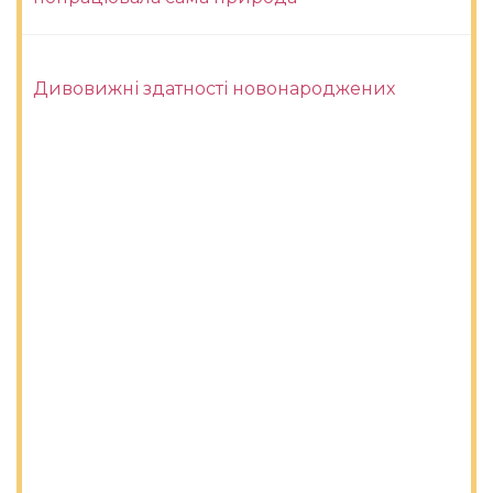
Дивовижні здатності новонароджених