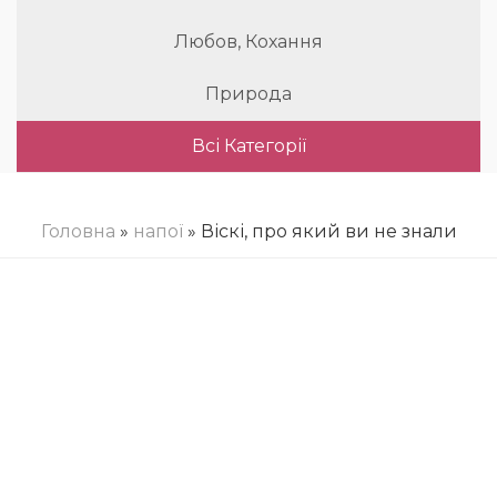
Любов, Кохання
Природа
Всі Категорії
Головна
»
напої
» Віскі, про який ви не знали