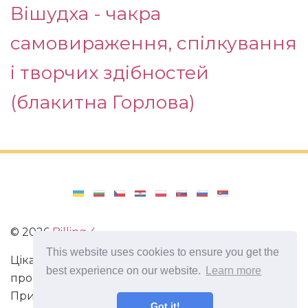
Вішудха - чакра
самовираження, спілкування
і творчих здібностей
(блакитна Горлова)
©
2026
Billing 4
This website uses cookies to ensure you get the
Цікаві та захоплюючі факти з усього світу. Статті
best experience on our website.
Learn more
про виживання в непередбачених ситуаціях.
Пригоди, маршрути і спосіб життя сучасного
Got it!