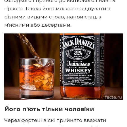
солодкого і пряного до квіткового і навіть
гіркого. Також його можна поєднувати з
різними видами страв, наприклад, з
м'ясними або десертами.
Його п'ють тільки чоловіки
Через фортеці віскі прийнято вважати