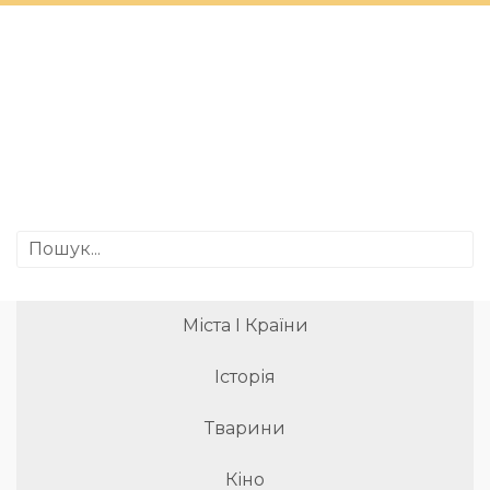
Міста І Країни
Історія
Тварини
Кіно