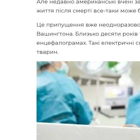
Але недавно американські вчені за
життя після смерті все-таки може б
Це припущення вже неодноразово д
Вашингтона. Близько десяти років
енцефалограмах. Такі електричні с
тварин.