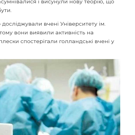
сумнівалися і висунули нову теорію, що
ути.
осліджували вчені Університету ім.
 тому вони виявили активність на
плески спостерігали голландські вчені у