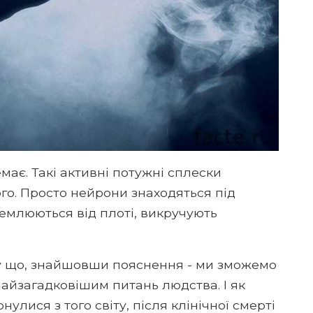
має. Такі активні потужні сплески
о. Просто нейрони знаходяться під
ремлюються від плоті, викручують
у що, знайшовши пояснення - ми зможемо
о найзагадковішим питань людства. І як
лися з того світу, після клінічної смерті