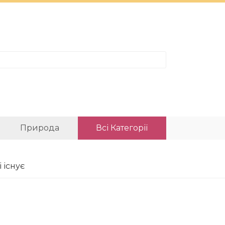
Природа
Всі Категорії
 існує