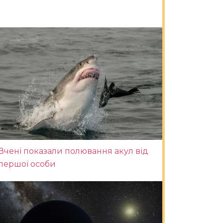
Вчені показали полювання акул від
першої особи