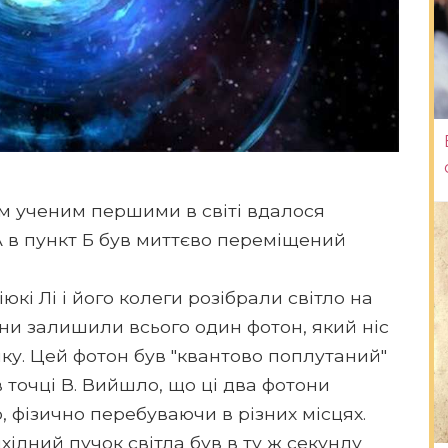
им ученим першими в світі вдалося
А в пункт Б був миттєво переміщений
кі Лі і його колеги розібрали світло на
ни залишили всього один фотон, який ніс
чку. Цей фотон був "квантово поплутаний"
 точці В. Вийшло, що ці два фотони
 фізично перебуваючи в різних місцях.
хідний пучок світла був в ту ж секунду