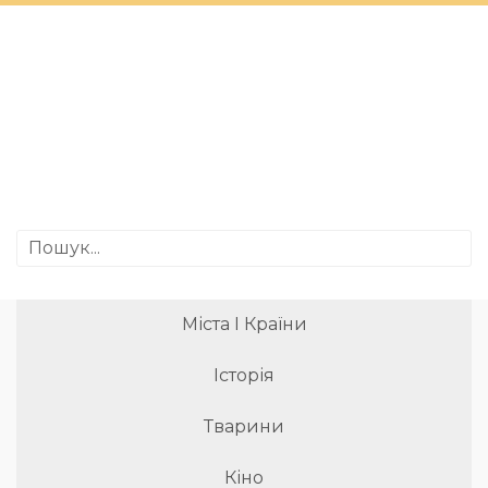
Міста І Країни
Історія
Тварини
Кіно