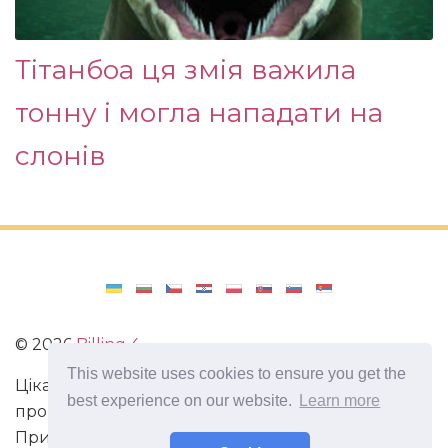
Тітанбоа ця змія важила
тонну і могла нападати на
слонів
©
2026
Billing 4
This website uses cookies to ensure you get the
Цікаві та захоплюючі факти з усього світу. Статті
best experience on our website.
Learn more
про виживання в непередбачених ситуаціях.
Пригоди, маршрути і спосіб життя сучасного