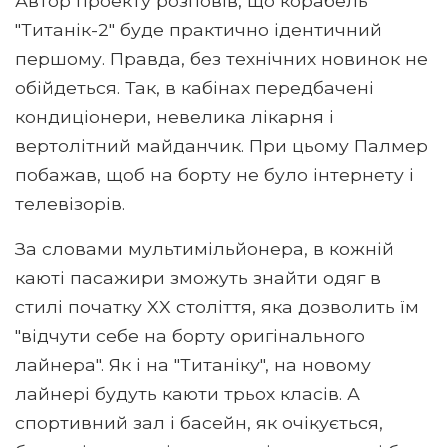
Автор проекту розповів, що корабель
"Титанік-2" буде практично ідентичний
першому. Правда, без технічних новинок не
обійдеться. Так, в кабінах передбачені
кондиціонери, невелика лікарня і
вертолітний майданчик. При цьому Палмер
побажав, щоб на борту не було інтернету і
телевізорів.
За словами мультимільйонера, в кожній
каюті пасажири зможуть знайти одяг в
стилі початку XX століття, яка дозволить їм
"відчути себе на борту оригінального
лайнера". Як і на "Титаніку", на новому
лайнері будуть каюти трьох класів. А
спортивний зал і басейн, як очікується,