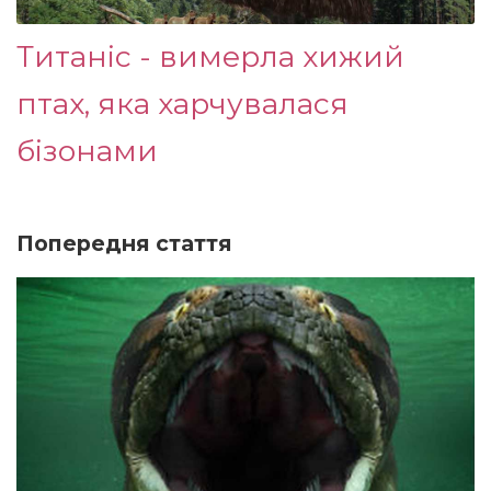
Титаніс - вимерла хижий
птах, яка харчувалася
бізонами
Попередня стаття