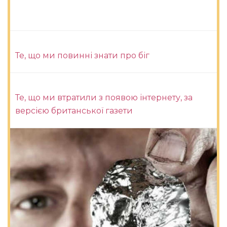
Те, що ми повинні знати про біг
Те, що ми втратили з появою інтернету, за
версією британської газети