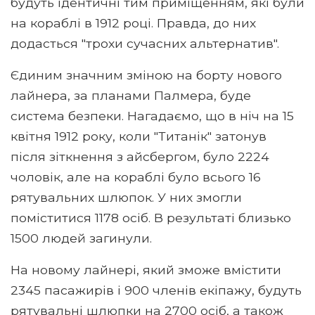
будуть ідентичні тим приміщенням, які були
на кораблі в 1912 році. Правда, до них
додасться "трохи сучасних альтернатив".
Єдиним значним зміною на борту нового
лайнера, за планами Палмера, буде
система безпеки. Нагадаємо, що в ніч на 15
квітня 1912 року, коли "Титанік" затонув
після зіткнення з айсбергом, було 2224
чоловік, але на кораблі було всього 16
рятувальних шлюпок. У них змогли
поміститися 1178 осіб. В результаті близько
1500 людей загинули.
На новому лайнері, який зможе вмістити
2345 пасажирів і 900 членів екіпажу, будуть
рятувальні шлюпки на 2700 осіб, а також