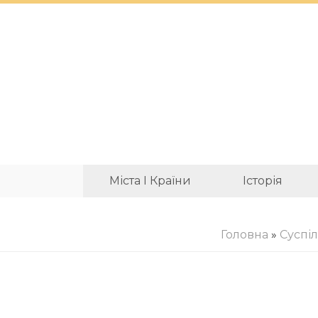
Міста І Країни
Історія
Головна
»
Суспі