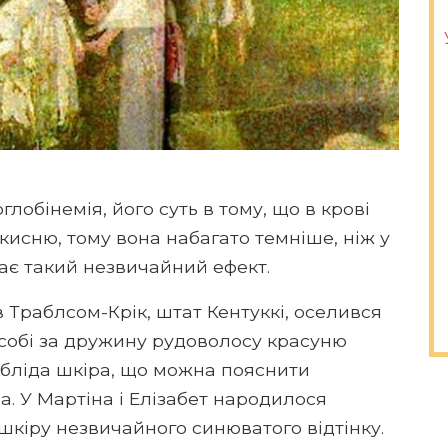
лобінемія, його суть в тому, що в крові
 кисню, тому вона набагато темніше, ніж у
кає такий незвичайний ефект.
в Траблсом-Крік, штат Кентуккі, оселився
 собі за дружину рудоволосу красуню
е бліда шкіра, що можна пояснити
а. У Мартіна і Елізабет народилося
 шкіру незвичайного синюватого відтінку.