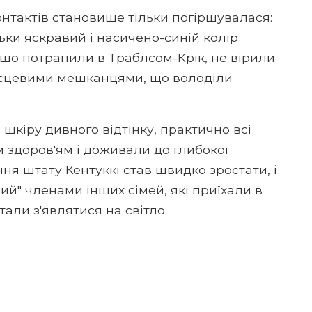
нтактів становище тільки погіршувалася:
ьки яскравий і насичено-синій колір
 що потрапили в Траблсом-Крік, не вірили
місцевими мешканцями, що володіли
 шкіру дивного відтінку, практично всі
м здоров'ям і доживали до глибокої
ення штату Кентуккі став швидко зростати, і
й" членами інших сімей, які приїхали в
тали з'являтися на світло.