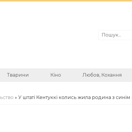
Тварини
Кіно
Любов, Кохання
льство
» У штаті Кентуккі колись жила родина з сині