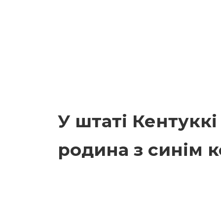
У штаті Кентукк
родина з синім 