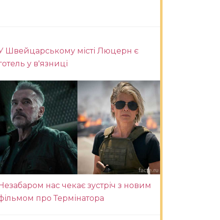
У Швейцарському місті Люцерн є
готель у в'язниці
Незабаром нас чекає зустріч з новим
фільмом про Термінатора