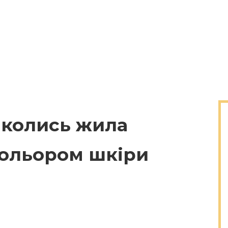
і колись жила
кольором шкіри