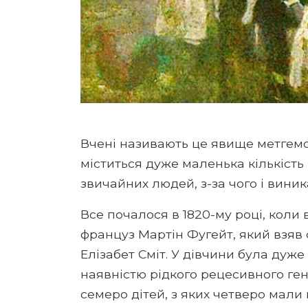
Вчені називають це явище метгемог
міститься дуже маленька кількість
звичайних людей, з-за чого і вини
Все почалося в 1820-му році, коли 
француз Мартін Фугейт, який взяв
Елізабет Сміт. У дівчини була дуж
наявністю рідкого рецесивного ген
семеро дітей, з яких четверо мали