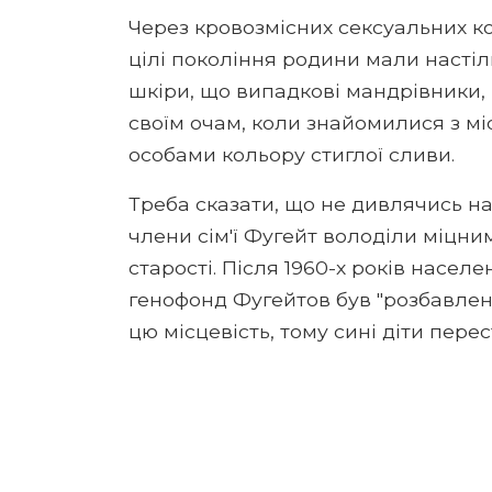
Через кровозмісних сексуальних ко
цілі покоління родини мали настіл
шкіри, що випадкові мандрівники,
своїм очам, коли знайомилися з 
особами кольору стиглої сливи.
Треба сказати, що не дивлячись на
члени сім'ї Фугейт володіли міцни
старості. Після 1960-х років насел
генофонд Фугейтов був "розбавлени
цю місцевість, тому сині діти перес