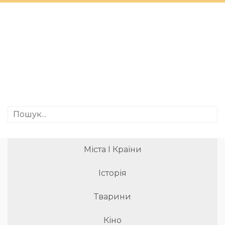
Міста І Країни
Історія
Тварини
Кіно