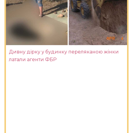
Дивну дірку у будинку переляканою жінки
латали агенти ФБР