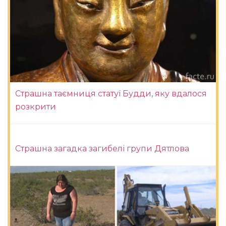
Страшна таємниця статуї Будди, яку вдалося
розкрити
Страшна загадка загибелі групи Дятлова