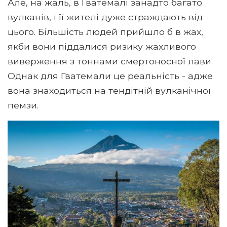
Але, на жаль, в Гватемалі занадто багато
вулканів, і її жителі дуже страждають від
цього. Більшість людей прийшло б в жах,
якби вони піддалися ризику жахливого
виверження з тоннами смертоносної лави.
Однак для Гватемали це реальність - адже
вона знаходиться на тендітній вулканічної
пемзи.