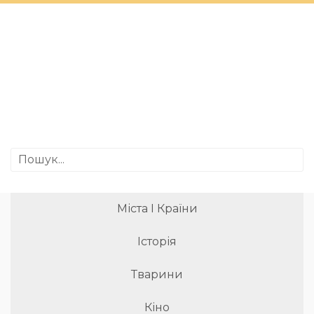
Міста І Країни
Історія
Тварини
Кіно