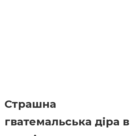
Страшна
гватемальська діра в