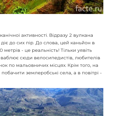
канічної активності. Відразу 2 вулкана
діє до сих пір. До слова, цей каньйон в
 метрів - це реальність! Тільки уявіть
риваблює сюди велосипедистів, любителів
ок по мальовничих місцях. Крім того, на
обачити землеробські села, а в повітрі -