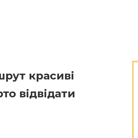
рут красиві
рто відвідати