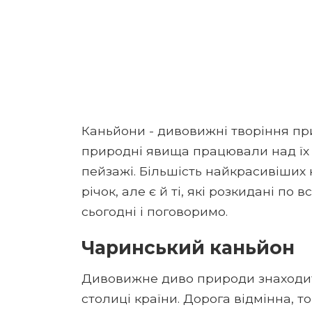
Каньйони - дивовижні творіння при
природні явища працювали над ї
пейзажі. Більшість найкрасивіших
річок, але є й ті, які розкидані по в
сьогодні і поговоримо.
Чаринський каньйон
Дивовижне диво природи знаходитьс
столиці країни. Дорога відмінна, т