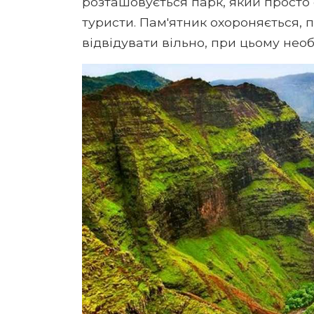
розташовується парк, який просто 
туристи. Пам'ятник охороняється,
відвідувати вільно, при цьому необ