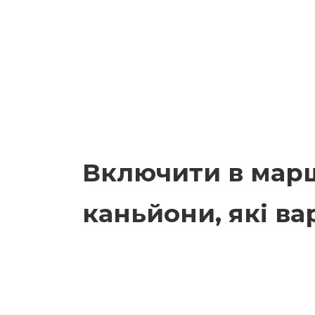
Включити в марш
каньйони, які ва