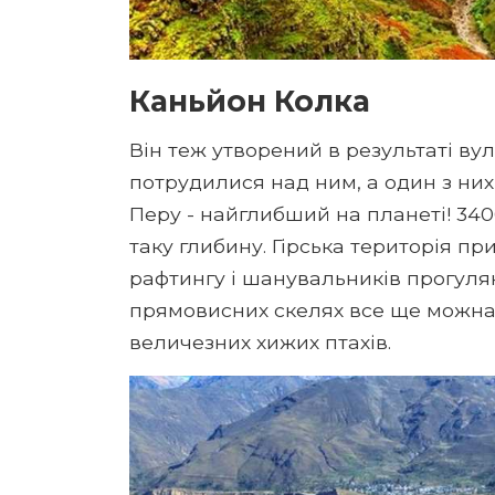
Каньйон Колка
Він теж утворений в результаті вул
потрудилися над ним, а один з них 
Перу - найглибший на планеті! 3400
таку глибину. Гірська територія п
рафтингу і шанувальників прогулян
прямовисних скелях все ще можна п
величезних хижих птахів.