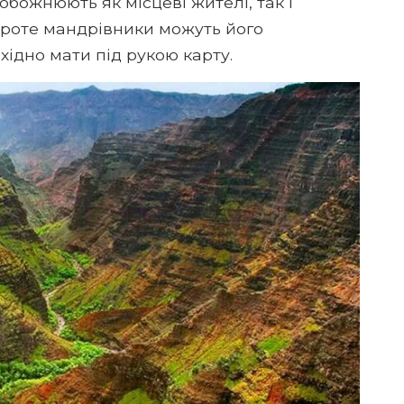
обожнюють як місцеві жителі, так і
 проте мандрівники можуть його
хідно мати під рукою карту.