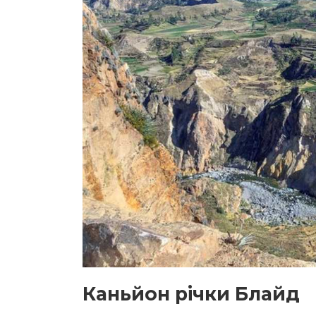
Каньйон річки Блайд