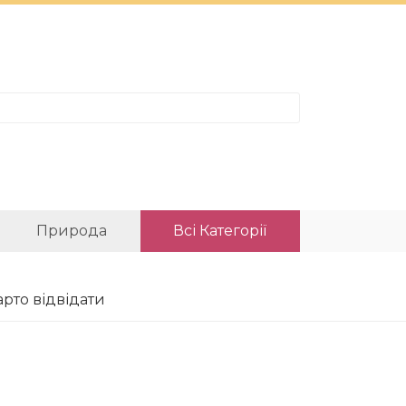
Природа
Всі Категорії
рто відвідати