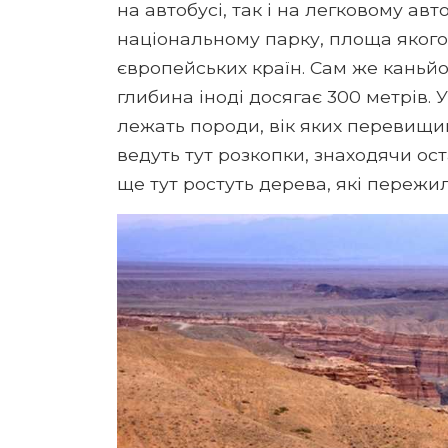
на автобусі, так і на легковому ав
національному парку, площа яког
європейських країн. Сам же каньйо
глибина іноді досягає 300 метрів. У
лежать породи, вік яких перевищив 
ведуть тут розкопки, знаходячи ос
ще тут ростуть дерева, які пережи