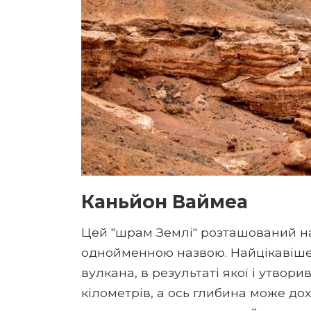
Каньйон Ваймеа
Цей "шрам Землі" розташований на 
однойменною назвою. Найцікавіше
вулкана, в результаті якої і утвори
кілометрів, а ось глибина може дох