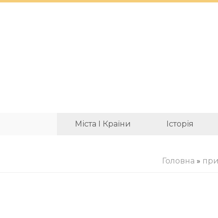
Міста І Країни
Історія
Головна
»
пр